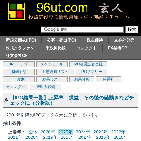
新規公開株(IPO)
公募・売出(PO)
株主優待
立会外分売
株式クラファン
手数料比較
コンタクト
FX業者CP
証券会社CP
IPOトップ
スケジュール
IPO引受証券会社
初値予想
上場観測リスト
IPOサマリー
年度別
結果リスト
結果分析
時系列
カレンダー
管理人戦績
【IPO結果一覧】上昇率、損益、その後の値動きなどチ
ェックに（分析版）
2001年以降のIPOデータを元に分析しています。
抽出条件
上場年：
全体
2026年
2025年
2024年
2023年
2022年
2021年
2020年
2019年
2018年
2017年
2016年
2015年