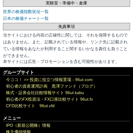
実験室・準備中・倉庫
世界の株価指数状況一覧
日本の株価チャート一覧
免責事項
当サイトにおける内容の正確性に関しては、それを保障するもので
はありません。また、記載されている情報や、リンク先に記載され
ている情報をあなたが利用すること関するいかなる責任も負うこと
ができません。
本サイトには広告・プロモーションを含む可能性があります。
グループサイト
今ココ！ >>
投資に役立つ情報置場 - 96ut.com
初心者の資産運用計画 黒澤ファンド（ブログ）
株式・証券会社比較情報サイト 96ut.kabu
初心者のFX投資法・FX口座比較サイト 96ut.fx
CFD比較サイト 96ut.cfd
メニュー
IPO（新規公開株）情報
株主優待情報