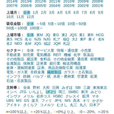
2014年
2013年
2012年
2011年
2010年
2009年
2008年
2007年
2006年
2005年
2004年
2003年
2002年
2001年
上場月：
全体
1月
2月
3月
4月
5月
6月
7月
8月
9月
10月
11月
12月
吸収金額：
全体
～5億
5億～10億
10億～50億
50億～100億
100億～
上場市場：
全体
東M
JQ
東G
東2
JQS
東1
東R
HCG
東S
HCS
名セ
NJS
NJG
札ア
福Q
大2
東P
東イ
名N
名2
NEO
名M
JQG
福証
JQR
札証
セクター：
全体
サービス業
情報・通信業
小売業
不動産業
卸売業
電気機器
REIT
機械
化学
医薬品
その他製品
建設業
食料品
その他金融業
通信業
精密機器
金属製品
保険業
証券業
銀行業
輸送用機器
倉庫・運輸関連業
証券、商品先物取引業
陸運業
電気・ガス業
非鉄金属
繊維製品
ガラス・土石製品
インフラ
鉄鋼
パルプ・紙
水産・農林業
空運業
鉱業
石油・石炭製品
主幹事：
全体
野村
大和
日興
みずほ
SBI
三菱
東海東京
インベ
JTG
いちよし
UFJつ
岡三
SMBC
東洋
みどり
インヴァ
メリル
岩井コス
HSBC
クレスイ
藍澤
マネ
UBS
MS
GS
楽天
フィリ
JPモ
NIS
髙木
オリ
かざか
アイネト
さくらフ
コメルツ
むさし
丸三
丸八
日本ア
■
+100％以上、
■
+20％以上、
■
+0%より上、
■
0～-20%、
■
-20％