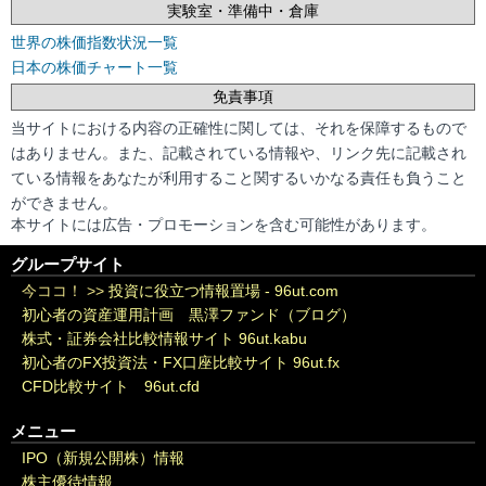
実験室・準備中・倉庫
世界の株価指数状況一覧
日本の株価チャート一覧
免責事項
当サイトにおける内容の正確性に関しては、それを保障するもので
はありません。また、記載されている情報や、リンク先に記載され
ている情報をあなたが利用すること関するいかなる責任も負うこと
ができません。
本サイトには広告・プロモーションを含む可能性があります。
グループサイト
今ココ！ >>
投資に役立つ情報置場 - 96ut.com
初心者の資産運用計画 黒澤ファンド（ブログ）
株式・証券会社比較情報サイト 96ut.kabu
初心者のFX投資法・FX口座比較サイト 96ut.fx
CFD比較サイト 96ut.cfd
メニュー
IPO（新規公開株）情報
株主優待情報