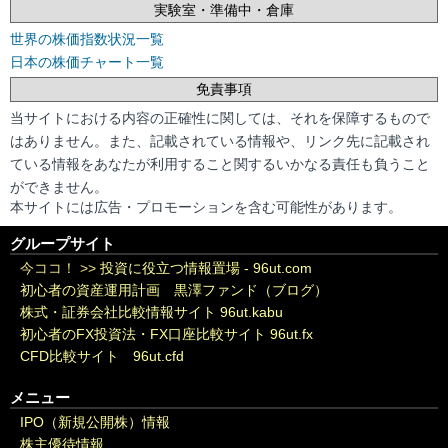
実験室・準備中・倉庫
世界の株価指数状況一覧
日本の株価チャート一覧
免責事項
当サイトにおける内容の正確性に関しては、それを保障するもので
はありません。また、記載されている情報や、リンク先に記載され
ている情報をあなたが利用すること関するいかなる責任も負うこと
ができません。
本サイトには広告・プロモーションを含む可能性があります。
グループサイト
今ココ！ >>
投資に役立つ情報置場 - 96ut.com
初心者の資産運用計画 黒澤ファンド（ブログ）
株式・証券会社比較情報サイト 96ut.kabu
初心者のFX投資法・FX口座比較サイト 96ut.fx
CFD比較サイト 96ut.cfd
メニュー
IPO（新規公開株）情報
株主優待情報