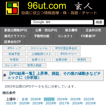
新規公開株(IPO)
公募・売出(PO)
株主優待
立会外分売
株式クラファン
手数料比較
コンタクト
FX業者CP
証券会社CP
IPOトップ
スケジュール
IPO引受証券会社
初値予想
上場観測リスト
IPOサマリー
年度別
結果リスト
結果分析
時系列
カレンダー
管理人戦績
【IPO結果一覧】上昇率、損益、その後の値動きなどチ
ェックに（分析版）
2001年以降のIPOデータを元に分析しています。
抽出条件
上場年：
全体
2026年
2025年
2024年
2023年
2022年
2021年
2020年
2019年
2018年
2017年
2016年
2015年