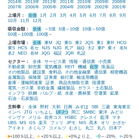
2014年
2013年
2012年
2011年
2010年
2009年
2008年
2007年
2006年
2005年
2004年
2003年
2002年
2001年
上場月：
全体
1月
2月
3月
4月
5月
6月
7月
8月
9月
10月
11月
12月
吸収金額：
全体
～5億
5億～10億
10億～50億
50億～100億
100億～
上場市場：
全体
東M
JQ
東G
東2
JQS
東1
東R
HCG
東S
HCS
名セ
NJS
NJG
札ア
福Q
大2
東P
東イ
名N
名2
NEO
名M
JQG
福証
JQR
札証
セクター：
全体
サービス業
情報・通信業
小売業
不動産業
卸売業
電気機器
REIT
機械
化学
医薬品
その他製品
建設業
食料品
その他金融業
通信業
精密機器
金属製品
保険業
証券業
銀行業
輸送用機器
倉庫・運輸関連業
証券、商品先物取引業
陸運業
電気・ガス業
非鉄金属
繊維製品
ガラス・土石製品
インフラ
鉄鋼
パルプ・紙
水産・農林業
空運業
鉱業
石油・石炭製品
主幹事：
全体
野村
大和
日興
みずほ
SBI
三菱
東海東京
インベ
JTG
いちよし
UFJつ
岡三
SMBC
東洋
みどり
インヴァ
メリル
岩井コス
HSBC
クレスイ
藍澤
マネ
UBS
MS
GS
楽天
フィリ
JPモ
NIS
髙木
オリ
かざか
アイネト
さくらフ
コメルツ
むさし
丸三
丸八
日本ア
■
+100％以上、
■
+20％以上、
■
+0%より上、
■
0～-20%、
■
-20％