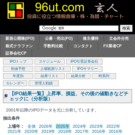
新規公開株(IPO)
公募・売出(PO)
株主優待
立会外分売
株式クラファン
手数料比較
コンタクト
FX業者CP
証券会社CP
IPOトップ
スケジュール
IPO引受証券会社
初値予想
上場観測リスト
IPOサマリー
年度別
結果リスト
結果分析
時系列
カレンダー
管理人戦績
【IPO結果一覧】上昇率、損益、その後の値動きなどチ
ェックに（分析版）
2001年以降のIPOデータを元に分析しています。
抽出条件
上場年：
全体
2026年
2025年
2024年
2023年
2022年
2021年
2020年
2019年
2018年
2017年
2016年
2015年