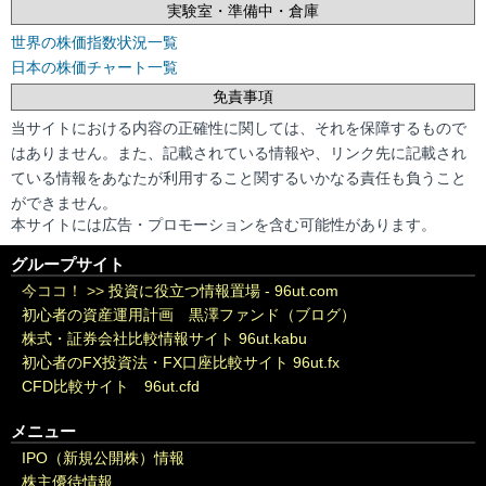
実験室・準備中・倉庫
世界の株価指数状況一覧
日本の株価チャート一覧
免責事項
当サイトにおける内容の正確性に関しては、それを保障するもので
はありません。また、記載されている情報や、リンク先に記載され
ている情報をあなたが利用すること関するいかなる責任も負うこと
ができません。
本サイトには広告・プロモーションを含む可能性があります。
グループサイト
今ココ！ >>
投資に役立つ情報置場 - 96ut.com
初心者の資産運用計画 黒澤ファンド（ブログ）
株式・証券会社比較情報サイト 96ut.kabu
初心者のFX投資法・FX口座比較サイト 96ut.fx
CFD比較サイト 96ut.cfd
メニュー
IPO（新規公開株）情報
株主優待情報