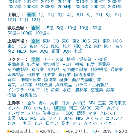
2014年
2013年
2012年
2011年
2010年
2009年
2008年
2007年
2006年
2005年
2004年
2003年
2002年
2001年
上場月：
全体
1月
2月
3月
4月
5月
6月
7月
8月
9月
10月
11月
12月
吸収金額：
全体
～5億
5億～10億
10億～50億
50億～100億
100億～
上場市場：
全体
東M
JQ
東G
東2
JQS
東1
東R
HCG
東S
HCS
名セ
NJS
NJG
札ア
福Q
大2
東P
東イ
名N
名2
NEO
名M
JQG
福証
JQR
札証
セクター：
全体
サービス業
情報・通信業
小売業
不動産業
卸売業
電気機器
REIT
機械
化学
医薬品
その他製品
建設業
食料品
その他金融業
精密機器
通信業
金属製品
保険業
証券業
銀行業
輸送用機器
倉庫・運輸関連業
陸運業
証券、商品先物取引業
電気・ガス業
非鉄金属
繊維製品
ガラス・土石製品
インフラ
パルプ・紙
鉄鋼
水産・農林業
空運業
鉱業
石油・石炭製品
主幹事：
全体
野村
大和
日興
みずほ
SBI
三菱
東海東京
インベ
JTG
いちよし
UFJつ
岡三
SMBC
東洋
みどり
インヴァ
メリル
岩井コス
HSBC
藍澤
マネ
クレスイ
楽天
UBS
MS
GS
フィリ
JPモ
NIS
さくらフ
コメルツ
むさし
丸三
丸八
日本ア
髙木
オリ
かざか
アイネト
■
+100％以上、
■
+20％以上、
■
+0%より上、
■
0～-20%、
■
-20％