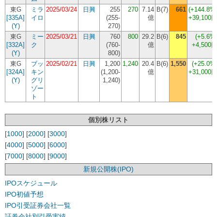
東G
ミラ
2025/03/24
日興
255
270
7.14
B(7)
661
(+144.8%
[335A]
イロ
(
255-
億
+39,100
(Y)
270
)
東G
ミー
2025/03/21
日興
760
800
29.2
B(6)
845
(+5.6%
[332A]
ク
(
760-
億
+4,500
(Y)
800
)
東G
ブッ
2025/02/21
日興
1,200
1,240
20.4
B(6)
1,550
(+25.0%
[324A]
キン
(
1,200-
億
+31,000
(Y)
グリ
1,240
)
ゾー
ト
個別株リスト
[
1000
] [
2000
] [
3000
]
[
4000
] [
5000
] [
6000
]
[
7000
] [
8000
] [
9000
]
新規公開株(IPO)
IPOスケジュール
IPO初値予想
IPO引受証券会社一覧
証券会社別引受実績