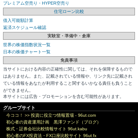
プレミアム空売り・HYPER空売り
住宅ローン比較
借入可能額計算
返済スケジュール確認
実験室・準備中・倉庫
世界の株価指数状況一覧
日本の株価チャート一覧
免責事項
当サイトにおける内容の正確性に関しては、それを保障するもので
はありません。また、記載されている情報や、リンク先に記載され
ている情報をあなたが利用すること関するいかなる責任も負うこと
ができません。
本サイトには広告・プロモーションを含む可能性があります。
グループサイト
今ココ！ >>
投資に役立つ情報置場 - 96ut.com
初心者の資産運用計画 黒澤ファンド（ブログ）
株式・証券会社比較情報サイト 96ut.kabu
初心者のFX投資法・FX口座比較サイト 96ut.fx