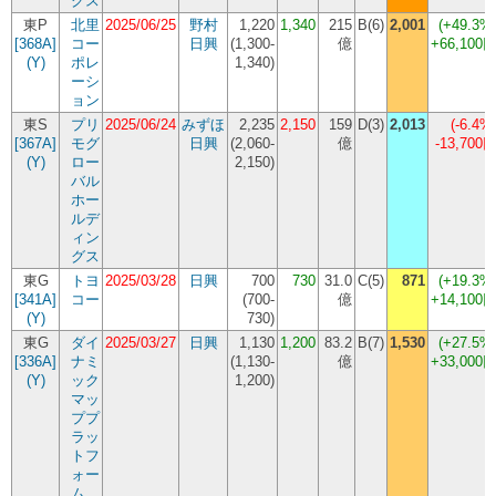
グス
東P
北里
2025/06/25
野村
1,220
1,340
215
B(6)
2,001
(+49.3%
[368A]
コー
日興
(
1,300-
億
+66,100
(Y)
ポレ
1,340
)
ーシ
ョン
東S
プリ
2025/06/24
みずほ
2,235
2,150
159
D(3)
2,013
(-6.4%
[367A]
モグ
日興
(
2,060-
億
-13,700
(Y)
ロー
2,150
)
バル
ホー
ルデ
ィン
グス
東G
トヨ
2025/03/28
日興
700
730
31.0
C(5)
871
(+19.3%
[341A]
コー
(
700-
億
+14,100
(Y)
730
)
東G
ダイ
2025/03/27
日興
1,130
1,200
83.2
B(7)
1,530
(+27.5%
[336A]
ナミ
(
1,130-
億
+33,000
(Y)
ック
1,200
)
マッ
ププ
ラッ
トフ
ォー
ム