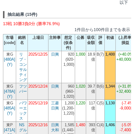
以下
抽出結果 (15件)
13戦 10勝3負0分 (勝率76.9%)
1件目から100件目までを表示
市場
銘柄
上場日
主幹事
想定
公募
吸収
評
初値
(上昇率)
[code]
名
(仮条
金額
価
損益
件)
東G
リ
2025/12/25
日興
920
1,000
18.9
B(7)
1,400
(+40.0%
[480A]
ブ・
(
920-
億
+40,000
(Y)
コン
1,000
)
サル
ティ
ング
東G
フツ
2025/12/24
日興
960
1,020
39.7
B(6)
1,344
(+31.8%
[478A]
パー
(
960-
億
+32,400
(Y)
1,020
)
東G
パワ
2025/12/19
三菱
1,200
1,220
117
C(5)
1,130
(-7.4%
[485A]
ーエ
日興
(
1,200-
億
-9,000
(Y)
ック
1,220
)
ス
東P
NS
2025/12/16
日興
1,585
1,480
393
C(4)
1,406
(-5.0%
[471A]
グル
大和
(
1,440-
億
-7,400