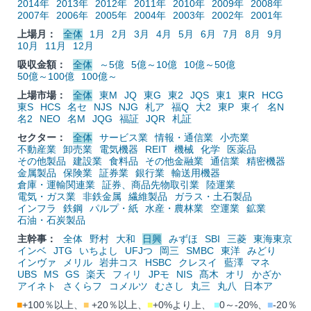
2014年
2013年
2012年
2011年
2010年
2009年
2008年
2007年
2006年
2005年
2004年
2003年
2002年
2001年
上場月：
全体
1月
2月
3月
4月
5月
6月
7月
8月
9月
10月
11月
12月
吸収金額：
全体
～5億
5億～10億
10億～50億
50億～100億
100億～
上場市場：
全体
東M
JQ
東G
東2
JQS
東1
東R
HCG
東S
HCS
名セ
NJS
NJG
札ア
福Q
大2
東P
東イ
名N
名2
NEO
名M
JQG
福証
JQR
札証
セクター：
全体
サービス業
情報・通信業
小売業
不動産業
卸売業
電気機器
REIT
機械
化学
医薬品
その他製品
建設業
食料品
その他金融業
通信業
精密機器
金属製品
保険業
証券業
銀行業
輸送用機器
倉庫・運輸関連業
証券、商品先物取引業
陸運業
電気・ガス業
非鉄金属
繊維製品
ガラス・土石製品
インフラ
鉄鋼
パルプ・紙
水産・農林業
空運業
鉱業
石油・石炭製品
主幹事：
全体
野村
大和
日興
みずほ
SBI
三菱
東海東京
インベ
JTG
いちよし
UFJつ
岡三
SMBC
東洋
みどり
インヴァ
メリル
岩井コス
HSBC
クレスイ
藍澤
マネ
UBS
MS
GS
楽天
フィリ
JPモ
NIS
髙木
オリ
かざか
アイネト
さくらフ
コメルツ
むさし
丸三
丸八
日本ア
■
+100％以上、
■
+20％以上、
■
+0%より上、
■
0～-20%、
■
-20％