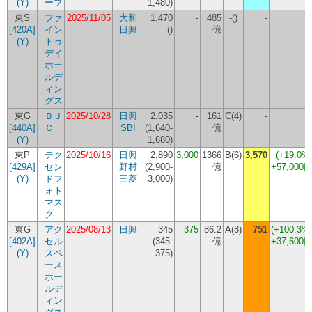
(Y)
ープ
1,480
)
東S
ファ
2025/11/05
大和
1,470
-
485
-()
-
[420A]
イン
日興
(
)
億
(Y)
トゥ
デイ
ホー
ルデ
ィン
グス
東G
ＢＪ
2025/10/28
日興
2,035
-
161
C(4)
-
[440A]
Ｃ
SBI
(
1,640-
億
(Y)
1,680
)
東P
テク
2025/10/16
日興
2,890
3,000
1366
B(6)
3,570
(+19.0%
[429A]
セン
野村
(
2,900-
億
+57,000
(Y)
ドフ
三菱
3,000
)
ォト
マス
ク
東G
アク
2025/08/13
日興
345
375
86.2
A(8)
751
(+100.3%
[402A]
セル
(
345-
億
+37,600
(Y)
スペ
375
)
ース
ホー
ルデ
ィン