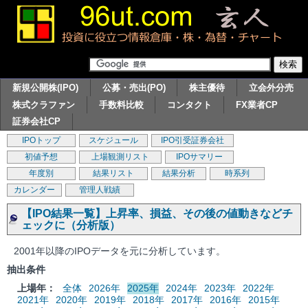
新規公開株(IPO)
公募・売出(PO)
株主優待
立会外分売
株式クラファン
手数料比較
コンタクト
FX業者CP
証券会社CP
IPOトップ
スケジュール
IPO引受証券会社
初値予想
上場観測リスト
IPOサマリー
年度別
結果リスト
結果分析
時系列
カレンダー
管理人戦績
【IPO結果一覧】上昇率、損益、その後の値動きなどチ
ェックに（分析版）
2001年以降のIPOデータを元に分析しています。
抽出条件
上場年：
全体
2026年
2025年
2024年
2023年
2022年
2021年
2020年
2019年
2018年
2017年
2016年
2015年