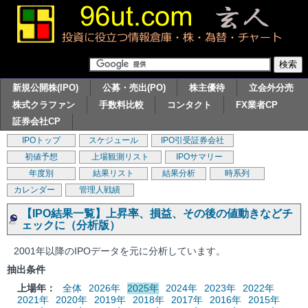
新規公開株(IPO)
公募・売出(PO)
株主優待
立会外分売
株式クラファン
手数料比較
コンタクト
FX業者CP
証券会社CP
IPOトップ
スケジュール
IPO引受証券会社
初値予想
上場観測リスト
IPOサマリー
年度別
結果リスト
結果分析
時系列
カレンダー
管理人戦績
【IPO結果一覧】上昇率、損益、その後の値動きなどチ
ェックに（分析版）
2001年以降のIPOデータを元に分析しています。
抽出条件
上場年：
全体
2026年
2025年
2024年
2023年
2022年
2021年
2020年
2019年
2018年
2017年
2016年
2015年