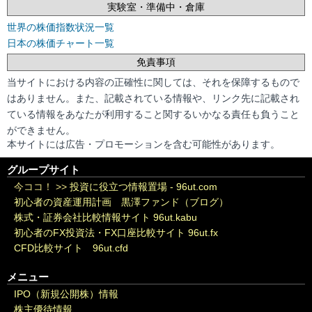
実験室・準備中・倉庫
世界の株価指数状況一覧
日本の株価チャート一覧
免責事項
当サイトにおける内容の正確性に関しては、それを保障するもので
はありません。また、記載されている情報や、リンク先に記載され
ている情報をあなたが利用すること関するいかなる責任も負うこと
ができません。
本サイトには広告・プロモーションを含む可能性があります。
グループサイト
今ココ！ >>
投資に役立つ情報置場 - 96ut.com
初心者の資産運用計画 黒澤ファンド（ブログ）
株式・証券会社比較情報サイト 96ut.kabu
初心者のFX投資法・FX口座比較サイト 96ut.fx
CFD比較サイト 96ut.cfd
メニュー
IPO（新規公開株）情報
株主優待情報