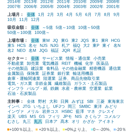
2014年
2013年
2012年
2011年
2010年
2009年
2008年
2007年
2006年
2005年
2004年
2003年
2002年
2001年
上場月：
全体
1月
2月
3月
4月
5月
6月
7月
8月
9月
10月
11月
12月
吸収金額：
全体
～5億
5億～10億
10億～50億
50億～100億
100億～
上場市場：
全体
東M
JQ
東G
東2
JQS
東1
東R
HCG
東S
HCS
名セ
NJS
NJG
札ア
福Q
大2
東P
東イ
名N
名2
NEO
名M
JQG
福証
JQR
札証
セクター：
全体
サービス業
情報・通信業
小売業
不動産業
卸売業
電気機器
REIT
機械
化学
医薬品
その他製品
建設業
食料品
その他金融業
精密機器
通信業
金属製品
保険業
証券業
銀行業
輸送用機器
倉庫・運輸関連業
陸運業
証券、商品先物取引業
電気・ガス業
非鉄金属
繊維製品
ガラス・土石製品
インフラ
パルプ・紙
鉄鋼
水産・農林業
空運業
鉱業
石油・石炭製品
主幹事：
全体
野村
大和
日興
みずほ
SBI
三菱
東海東京
インベ
JTG
いちよし
UFJつ
岡三
SMBC
東洋
みどり
インヴァ
メリル
岩井コス
HSBC
藍澤
マネ
クレスイ
楽天
UBS
MS
GS
フィリ
JPモ
NIS
さくらフ
コメルツ
むさし
丸三
丸八
日本ア
髙木
オリ
かざか
アイネト
■
+100％以上、
■
+20％以上、
■
+0%より上、
■
0～-20%、
■
-20％