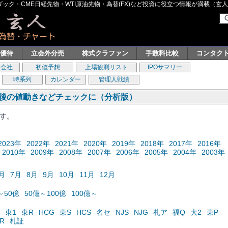
ク・CME日経先物・WTI原油先物・為替(FX)など投資に役立つ情報が満載（玄人グル
主優待
立会外分売
株式クラファン
手数料比較
コンタク
券会社
初値予想
上場観測リスト
IPOサマリー
時系列
カレンダー
管理人戦績
の後の値動きなどチェックに（分析版）
ます。
2023年
2022年
2021年
2020年
2019年
2018年
2017年
2016年
2010年
2009年
2008年
2007年
2006年
2005年
2004年
2003年
月
7月
8月
9月
10月
11月
12月
～50億
50億～100億
100億～
東1
東R
HCG
東S
HCS
名セ
NJS
NJG
札ア
福Q
大2
東P
R
札証