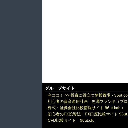
グループサイト
今ココ！ >>
投資に役立つ情報置場 - 96ut.c
初心者の資産運用計画 黒澤ファンド（ブロ
株式・証券会社比較情報サイト 96ut.kabu
初心者のFX投資法・FX口座比較サイト 96ut.
CFD比較サイト 96ut.cfd