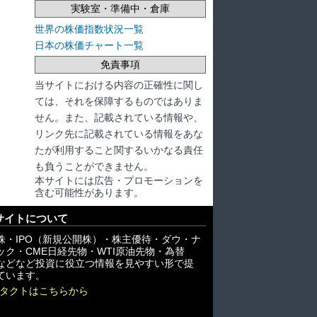
実験室・準備中・倉庫
世界の株価指数状況一覧
日本の株価チャート一覧
免責事項
当サイトにおける内容の正確性に関し
ては、それを保障するものではありま
せん。また、記載されている情報や、
リンク先に記載されている情報をあな
たが利用すること関するいかなる責任
も負うことができません。
本サイトには広告・プロモーションを
含む可能性があります。
サイトについて
株・IPO（新規公開株）・株主優待・ダウ・ナ
ック・CME日経先物・WTI原油先物・為替
X)などなど投資に役立つ情報を見やすい形で提
ています。
タクトはこちらから