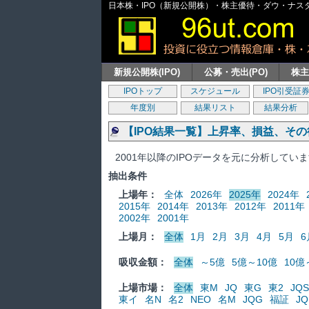
日本株・IPO（新規公開株）・株主優待・ダウ・ナスダッ
新規公開株(IPO)
公募・売出(PO)
株
IPOトップ
スケジュール
IPO引受証
年度別
結果リスト
結果分析
【IPO結果一覧】上昇率、損益、そ
2001年以降のIPOデータを元に分析してい
抽出条件
上場年：
全体
2026年
2025年
2024年
2015年
2014年
2013年
2012年
2011年
2002年
2001年
上場月：
全体
1月
2月
3月
4月
5月
6
吸収金額：
全体
～5億
5億～10億
10億
上場市場：
全体
東M
JQ
東G
東2
JQS
東イ
名N
名2
NEO
名M
JQG
福証
JQ