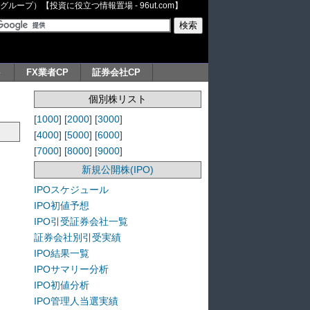
ープ）【投資に役立つ情報置場 - 96ut.com】
ト
FX業者CP
証券会社CP
個別株リスト
[
1000
] [
2000
] [
3000
]
[
4000
] [
5000
] [
6000
]
[
7000
] [
8000
] [
9000
]
新規公開株(IPO)
IPOスケジュール
IPO初値予想
IPO引受証券会社一覧
証券会社別引受実績
IPO結果一覧
IPOサマリー分析
IPO初値分析
IPO管理人当選実績