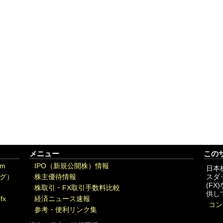
メニュー
この
om
IPO（新規公開株）情報
日本
グ）
株主優待情報
スダ
(F
株取引・FX取引手数料比較
供し
fx
経済ニュース速報
コン
参考・便利リンク集