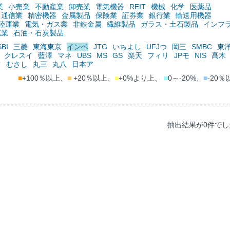
業
小売業
不動産業
卸売業
電気機器
REIT
機械
化学
医薬品
通信業
精密機器
金属製品
保険業
証券業
銀行業
輸送用機器
陸運業
電気・ガス業
非鉄金属
繊維製品
ガラス・土石製品
インフ
鉱業
石油・石炭製品
SBI
三菱
東海東京
インベ
JTG
いちよし
UFJつ
岡三
SMBC
東
クレスイ
藍澤
マネ
UBS
MS
GS
楽天
フィリ
JPモ
NIS
髙木
ツ
むさし
丸三
丸八
日本ア
■
+100％以上、
■
+20％以上、
■
+0%より上、
■
0～-20%、
■
-20％
抽出結果が0件でし