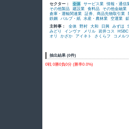
セクター：
全体
サービス業
情報・通信
その他製品
建設業
食料品
その他金融業
倉庫・運輸関連業
証券、商品先物取引業
鉄鋼
パルプ・紙
水産・農林業
空運業
主幹事：
全体
野村
大和
日興
みずほ
みどり
インヴァ
メリル
岩井コス
HSBC
オリ
かざか
アイネト
さくらフ
コメル
抽出結果 (0件)
0戦 0勝0負0分 (勝率0.0%)