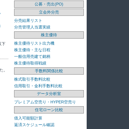
公募・売出(PO)
立会外分売
ラ
分売結果リスト
洋
分売管理人当選実績
株主優待
株主優待リスト出力機
以下
株主優待・主な日程
一般信用売建て銘柄
株主優待取得戦績
た。
手数料関係比較
株式取引手数料比較
信用取引・金利手数料比較
データ分析室
プレミアム空売り・HYPER空売り
住宅ローン比較
借入可能額計算
返済スケジュール確認