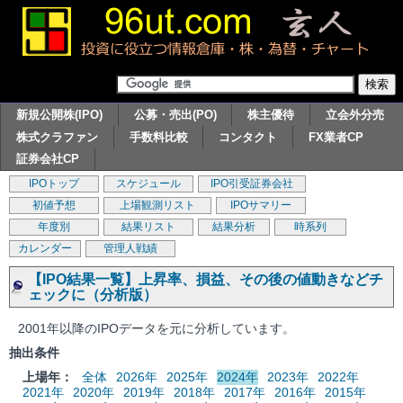
新規公開株(IPO)
公募・売出(PO)
株主優待
立会外分売
株式クラファン
手数料比較
コンタクト
FX業者CP
証券会社CP
IPOトップ
スケジュール
IPO引受証券会社
初値予想
上場観測リスト
IPOサマリー
年度別
結果リスト
結果分析
時系列
カレンダー
管理人戦績
【IPO結果一覧】上昇率、損益、その後の値動きなどチ
ェックに（分析版）
2001年以降のIPOデータを元に分析しています。
抽出条件
上場年：
全体
2026年
2025年
2024年
2023年
2022年
2021年
2020年
2019年
2018年
2017年
2016年
2015年