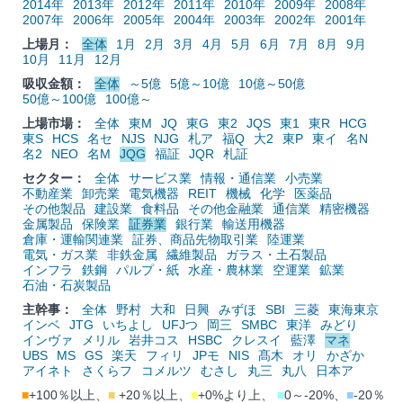
2014年
2013年
2012年
2011年
2010年
2009年
2008年
2007年
2006年
2005年
2004年
2003年
2002年
2001年
上場月：
全体
1月
2月
3月
4月
5月
6月
7月
8月
9月
10月
11月
12月
吸収金額：
全体
～5億
5億～10億
10億～50億
50億～100億
100億～
上場市場：
全体
東M
JQ
東G
東2
JQS
東1
東R
HCG
東S
HCS
名セ
NJS
NJG
札ア
福Q
大2
東P
東イ
名N
名2
NEO
名M
JQG
福証
JQR
札証
セクター：
全体
サービス業
情報・通信業
小売業
不動産業
卸売業
電気機器
REIT
機械
化学
医薬品
その他製品
建設業
食料品
その他金融業
通信業
精密機器
金属製品
保険業
証券業
銀行業
輸送用機器
倉庫・運輸関連業
証券、商品先物取引業
陸運業
電気・ガス業
非鉄金属
繊維製品
ガラス・土石製品
インフラ
鉄鋼
パルプ・紙
水産・農林業
空運業
鉱業
石油・石炭製品
主幹事：
全体
野村
大和
日興
みずほ
SBI
三菱
東海東京
インベ
JTG
いちよし
UFJつ
岡三
SMBC
東洋
みどり
インヴァ
メリル
岩井コス
HSBC
クレスイ
藍澤
マネ
UBS
MS
GS
楽天
フィリ
JPモ
NIS
髙木
オリ
かざか
アイネト
さくらフ
コメルツ
むさし
丸三
丸八
日本ア
■
+100％以上、
■
+20％以上、
■
+0%より上、
■
0～-20%、
■
-20％