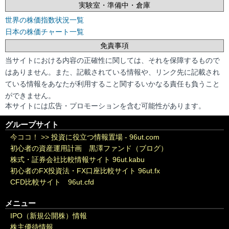
実験室・準備中・倉庫
世界の株価指数状況一覧
日本の株価チャート一覧
免責事項
当サイトにおける内容の正確性に関しては、それを保障するもので
はありません。また、記載されている情報や、リンク先に記載され
ている情報をあなたが利用すること関するいかなる責任も負うこと
ができません。
本サイトには広告・プロモーションを含む可能性があります。
グループサイト
今ココ！ >>
投資に役立つ情報置場 - 96ut.com
初心者の資産運用計画 黒澤ファンド（ブログ）
株式・証券会社比較情報サイト 96ut.kabu
初心者のFX投資法・FX口座比較サイト 96ut.fx
CFD比較サイト 96ut.cfd
メニュー
IPO（新規公開株）情報
株主優待情報