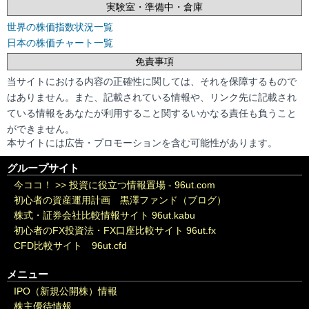
実験室・準備中・倉庫
世界の株価指数状況一覧
日本の株価チャート一覧
免責事項
当サイトにおける内容の正確性に関しては、それを保障するもので
はありません。また、記載されている情報や、リンク先に記載され
ている情報をあなたが利用すること関するいかなる責任も負うこと
ができません。
本サイトには広告・プロモーションを含む可能性があります。
グループサイト
今ココ！ >>
投資に役立つ情報置場 - 96ut.com
初心者の資産運用計画 黒澤ファンド（ブログ）
株式・証券会社比較情報サイト 96ut.kabu
初心者のFX投資法・FX口座比較サイト 96ut.fx
CFD比較サイト 96ut.cfd
メニュー
IPO（新規公開株）情報
株主優待情報