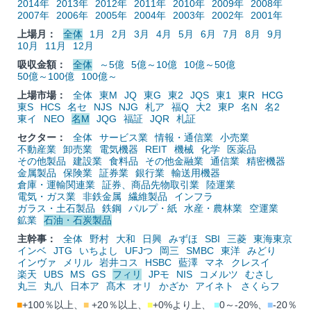
2014年
2013年
2012年
2011年
2010年
2009年
2008年
2007年
2006年
2005年
2004年
2003年
2002年
2001年
上場月：
全体
1月
2月
3月
4月
5月
6月
7月
8月
9月
10月
11月
12月
吸収金額：
全体
～5億
5億～10億
10億～50億
50億～100億
100億～
上場市場：
全体
東M
JQ
東G
東2
JQS
東1
東R
HCG
東S
HCS
名セ
NJS
NJG
札ア
福Q
大2
東P
名N
名2
東イ
NEO
名M
JQG
福証
JQR
札証
セクター：
全体
サービス業
情報・通信業
小売業
不動産業
卸売業
電気機器
REIT
機械
化学
医薬品
その他製品
建設業
食料品
その他金融業
通信業
精密機器
金属製品
保険業
証券業
銀行業
輸送用機器
倉庫・運輸関連業
証券、商品先物取引業
陸運業
電気・ガス業
非鉄金属
繊維製品
インフラ
ガラス・土石製品
鉄鋼
パルプ・紙
水産・農林業
空運業
鉱業
石油・石炭製品
主幹事：
全体
野村
大和
日興
みずほ
SBI
三菱
東海東京
インベ
JTG
いちよし
UFJつ
岡三
SMBC
東洋
みどり
インヴァ
メリル
岩井コス
HSBC
藍澤
マネ
クレスイ
楽天
UBS
MS
GS
フィリ
JPモ
NIS
コメルツ
むさし
丸三
丸八
日本ア
髙木
オリ
かざか
アイネト
さくらフ
■
+100％以上、
■
+20％以上、
■
+0%より上、
■
0～-20%、
■
-20％