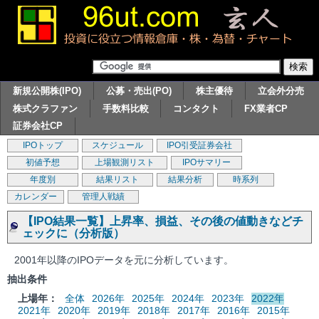
新規公開株(IPO)
公募・売出(PO)
株主優待
立会外分売
株式クラファン
手数料比較
コンタクト
FX業者CP
証券会社CP
IPOトップ
スケジュール
IPO引受証券会社
初値予想
上場観測リスト
IPOサマリー
年度別
結果リスト
結果分析
時系列
カレンダー
管理人戦績
【IPO結果一覧】上昇率、損益、その後の値動きなどチ
ェックに（分析版）
2001年以降のIPOデータを元に分析しています。
抽出条件
上場年：
全体
2026年
2025年
2024年
2023年
2022年
2021年
2020年
2019年
2018年
2017年
2016年
2015年