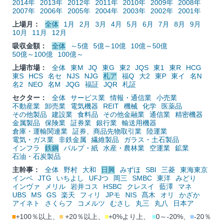
2014年
2013年
2012年
2011年
2010年
2009年
2008年
2007年
2006年
2005年
2004年
2003年
2002年
2001年
上場月：
全体
1月
2月
3月
4月
5月
6月
7月
8月
9月
10月
11月
12月
吸収金額：
全体
～5億
5億～10億
10億～50億
50億～100億
100億～
上場市場：
全体
東M
JQ
東G
東2
JQS
東1
東R
HCG
東S
HCS
名セ
NJS
NJG
札ア
福Q
大2
東P
東イ
名N
名2
NEO
名M
JQG
福証
JQR
札証
セクター：
全体
サービス業
情報・通信業
小売業
不動産業
卸売業
電気機器
REIT
機械
化学
医薬品
その他製品
建設業
食料品
その他金融業
通信業
精密機器
金属製品
保険業
証券業
銀行業
輸送用機器
倉庫・運輸関連業
証券、商品先物取引業
陸運業
電気・ガス業
非鉄金属
繊維製品
ガラス・土石製品
インフラ
鉄鋼
パルプ・紙
水産・農林業
空運業
鉱業
石油・石炭製品
主幹事：
全体
野村
大和
日興
みずほ
SBI
三菱
東海東京
インベ
JTG
いちよし
UFJつ
岡三
SMBC
東洋
みどり
インヴァ
メリル
岩井コス
HSBC
クレスイ
藍澤
マネ
UBS
MS
GS
楽天
フィリ
JPモ
NIS
髙木
オリ
かざか
アイネト
さくらフ
コメルツ
むさし
丸三
丸八
日本ア
■
+100％以上、
■
+20％以上、
■
+0%より上、
■
0～-20%、
■
-20％