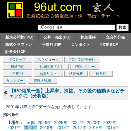
新規公開株(IPO)
公募・売出(PO)
株主優待
立会外分売
株式クラファン
手数料比較
コンタクト
FX業者CP
証券会社CP
IPOトップ
スケジュール
IPO引受証券会社
初値予想
上場観測リスト
IPOサマリー
年度別
結果リスト
結果分析
時系列
カレンダー
管理人戦績
【IPO結果一覧】上昇率、損益、その後の値動きなどチ
ェックに（分析版）
2001年以降のIPOデータを元に分析しています。
抽出条件
上場年：
全体
2026年
2025年
2024年
2023年
2022年
2021年
2020年
2019年
2018年
2017年
2016年
2015年