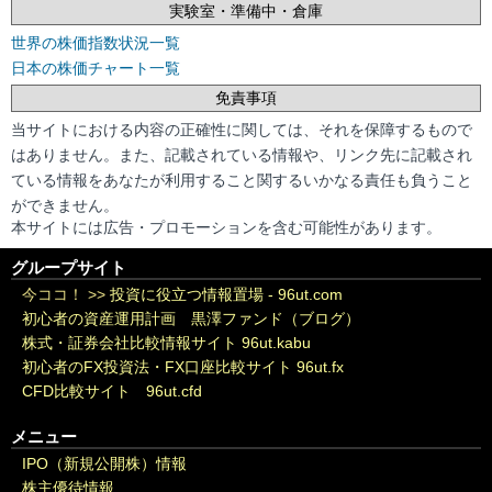
実験室・準備中・倉庫
世界の株価指数状況一覧
日本の株価チャート一覧
免責事項
当サイトにおける内容の正確性に関しては、それを保障するもので
はありません。また、記載されている情報や、リンク先に記載され
ている情報をあなたが利用すること関するいかなる責任も負うこと
ができません。
本サイトには広告・プロモーションを含む可能性があります。
グループサイト
今ココ！ >>
投資に役立つ情報置場 - 96ut.com
初心者の資産運用計画 黒澤ファンド（ブログ）
株式・証券会社比較情報サイト 96ut.kabu
初心者のFX投資法・FX口座比較サイト 96ut.fx
CFD比較サイト 96ut.cfd
メニュー
IPO（新規公開株）情報
株主優待情報