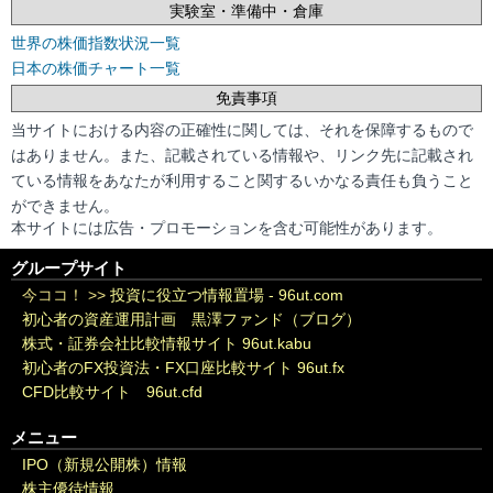
実験室・準備中・倉庫
世界の株価指数状況一覧
日本の株価チャート一覧
免責事項
当サイトにおける内容の正確性に関しては、それを保障するもので
はありません。また、記載されている情報や、リンク先に記載され
ている情報をあなたが利用すること関するいかなる責任も負うこと
ができません。
本サイトには広告・プロモーションを含む可能性があります。
グループサイト
今ココ！ >>
投資に役立つ情報置場 - 96ut.com
初心者の資産運用計画 黒澤ファンド（ブログ）
株式・証券会社比較情報サイト 96ut.kabu
初心者のFX投資法・FX口座比較サイト 96ut.fx
CFD比較サイト 96ut.cfd
メニュー
IPO（新規公開株）情報
株主優待情報