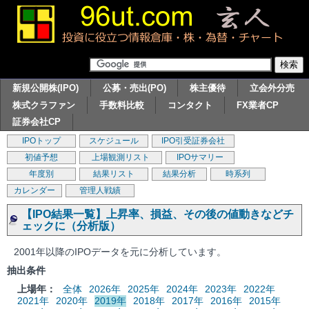
新規公開株(IPO)
公募・売出(PO)
株主優待
立会外分売
株式クラファン
手数料比較
コンタクト
FX業者CP
証券会社CP
IPOトップ
スケジュール
IPO引受証券会社
初値予想
上場観測リスト
IPOサマリー
年度別
結果リスト
結果分析
時系列
カレンダー
管理人戦績
【IPO結果一覧】上昇率、損益、その後の値動きなどチ
ェックに（分析版）
2001年以降のIPOデータを元に分析しています。
抽出条件
上場年：
全体
2026年
2025年
2024年
2023年
2022年
2021年
2020年
2019年
2018年
2017年
2016年
2015年