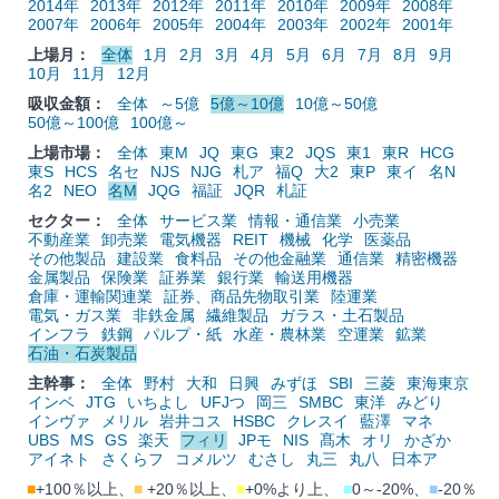
2014年
2013年
2012年
2011年
2010年
2009年
2008年
2007年
2006年
2005年
2004年
2003年
2002年
2001年
上場月：
全体
1月
2月
3月
4月
5月
6月
7月
8月
9月
10月
11月
12月
吸収金額：
全体
～5億
5億～10億
10億～50億
50億～100億
100億～
上場市場：
全体
東M
JQ
東G
東2
JQS
東1
東R
HCG
東S
HCS
名セ
NJS
NJG
札ア
福Q
大2
東P
東イ
名N
名2
NEO
名M
JQG
福証
JQR
札証
セクター：
全体
サービス業
情報・通信業
小売業
不動産業
卸売業
電気機器
REIT
機械
化学
医薬品
その他製品
建設業
食料品
その他金融業
通信業
精密機器
金属製品
保険業
証券業
銀行業
輸送用機器
倉庫・運輸関連業
証券、商品先物取引業
陸運業
電気・ガス業
非鉄金属
繊維製品
ガラス・土石製品
インフラ
鉄鋼
パルプ・紙
水産・農林業
空運業
鉱業
石油・石炭製品
主幹事：
全体
野村
大和
日興
みずほ
SBI
三菱
東海東京
インベ
JTG
いちよし
UFJつ
岡三
SMBC
東洋
みどり
インヴァ
メリル
岩井コス
HSBC
クレスイ
藍澤
マネ
UBS
MS
GS
楽天
フィリ
JPモ
NIS
髙木
オリ
かざか
アイネト
さくらフ
コメルツ
むさし
丸三
丸八
日本ア
■
+100％以上、
■
+20％以上、
■
+0%より上、
■
0～-20%、
■
-20％