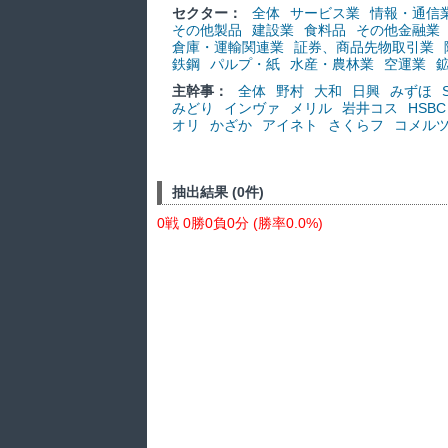
セクター：
全体
サービス業
情報・通信
その他製品
建設業
食料品
その他金融業
倉庫・運輸関連業
証券、商品先物取引業
鉄鋼
パルプ・紙
水産・農林業
空運業
主幹事：
全体
野村
大和
日興
みずほ
みどり
インヴァ
メリル
岩井コス
HSBC
オリ
かざか
アイネト
さくらフ
コメル
抽出結果 (0件)
0戦 0勝0負0分 (勝率0.0%)