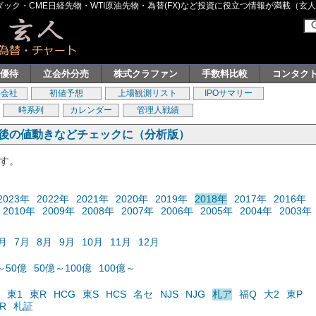
ク・CME日経先物・WTI原油先物・為替(FX)など投資に役立つ情報が満載（玄人グル
主優待
立会外分売
株式クラファン
手数料比較
コンタク
券会社
初値予想
上場観測リスト
IPOサマリー
時系列
カレンダー
管理人戦績
の後の値動きなどチェックに（分析版）
ます。
2023年
2022年
2021年
2020年
2019年
2018年
2017年
2016年
2010年
2009年
2008年
2007年
2006年
2005年
2004年
2003年
月
7月
8月
9月
10月
11月
12月
～50億
50億～100億
100億～
東1
東R
HCG
東S
HCS
名セ
NJS
NJG
札ア
福Q
大2
東P
R
札証