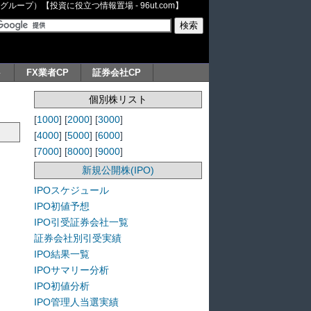
ープ）【投資に役立つ情報置場 - 96ut.com】
ト
FX業者CP
証券会社CP
個別株リスト
[
1000
] [
2000
] [
3000
]
[
4000
] [
5000
] [
6000
]
[
7000
] [
8000
] [
9000
]
新規公開株(IPO)
IPOスケジュール
IPO初値予想
IPO引受証券会社一覧
証券会社別引受実績
IPO結果一覧
IPOサマリー分析
IPO初値分析
IPO管理人当選実績