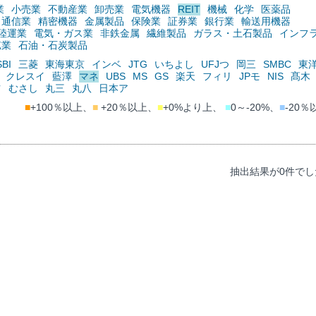
業
小売業
不動産業
卸売業
電気機器
REIT
機械
化学
医薬品
通信業
精密機器
金属製品
保険業
証券業
銀行業
輸送用機器
陸運業
電気・ガス業
非鉄金属
繊維製品
ガラス・土石製品
インフ
鉱業
石油・石炭製品
SBI
三菱
東海東京
インベ
JTG
いちよし
UFJつ
岡三
SMBC
東
クレスイ
藍澤
マネ
UBS
MS
GS
楽天
フィリ
JPモ
NIS
髙木
ツ
むさし
丸三
丸八
日本ア
■
+100％以上、
■
+20％以上、
■
+0%より上、
■
0～-20%、
■
-20％
抽出結果が0件でし