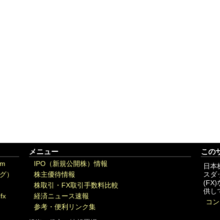
メニュー
この
om
IPO（新規公開株）情報
日本
グ）
株主優待情報
スダ
(F
株取引・FX取引手数料比較
供し
fx
経済ニュース速報
コン
参考・便利リンク集