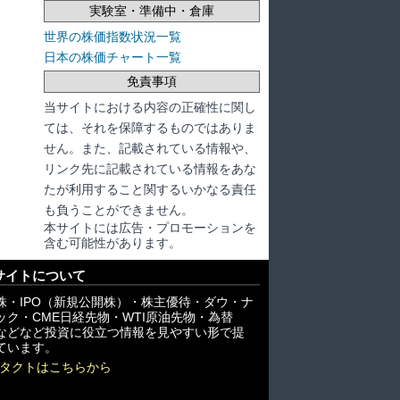
実験室・準備中・倉庫
世界の株価指数状況一覧
日本の株価チャート一覧
免責事項
当サイトにおける内容の正確性に関し
ては、それを保障するものではありま
せん。また、記載されている情報や、
リンク先に記載されている情報をあな
たが利用すること関するいかなる責任
も負うことができません。
本サイトには広告・プロモーションを
含む可能性があります。
サイトについて
株・IPO（新規公開株）・株主優待・ダウ・ナ
ック・CME日経先物・WTI原油先物・為替
X)などなど投資に役立つ情報を見やすい形で提
ています。
タクトはこちらから