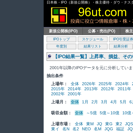
日本株・IPO（新規公開株）・株主優待・ダウ・ナスダッ
新規公開株(IPO)
公募・売出(PO)
株
IPOトップ
スケジュール
IPO引受証
年度別
結果リスト
結果分析
【IPO結果一覧】上昇率、損益、そ
2001年以降のIPOデータを元に分析してい
抽出条件
上場年：
全体
2026年
2025年
2024年
2015年
2014年
2013年
2012年
2011年
2002年
2001年
上場月：
全体
1月
2月
3月
4月
5月
6
吸収金額：
全体
～5億
5億～10億
10億
上場市場：
全体
東M
JQ
東G
東2
JQS
東イ
名N
名2
NEO
名M
JQG
福証
JQ