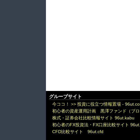
グループサイト
今ココ！ >>
投資に役立つ情報置場 - 96ut.c
初心者の資産運用計画 黒澤ファンド（ブロ
株式・証券会社比較情報サイト 96ut.kabu
初心者のFX投資法・FX口座比較サイト 96ut.
CFD比較サイト 96ut.cfd