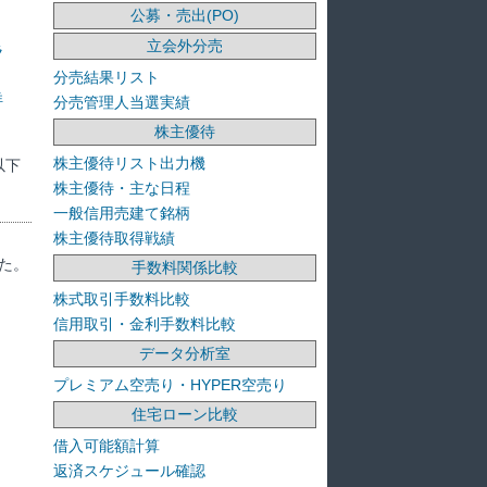
公募・売出(PO)
立会外分売
ラ
分売結果リスト
洋
分売管理人当選実績
株主優待
株主優待リスト出力機
以下
株主優待・主な日程
一般信用売建て銘柄
株主優待取得戦績
た。
手数料関係比較
株式取引手数料比較
信用取引・金利手数料比較
データ分析室
プレミアム空売り・HYPER空売り
住宅ローン比較
借入可能額計算
返済スケジュール確認