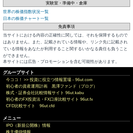
実験室・準備中・倉庫
世界の株価指数状況一覧
日本の株価チャート一覧
免責事項
当サイトにおける内容の正確性に関しては、それを保障するもので
はありません。また、記載されている情報や、リンク先に記載され
ている情報をあなたが利用すること関するいかなる責任も負うこと
ができません。
本サイトには広告・プロモーションを含む可能性があります。
グループサイト
今ココ！ >>
投資に役立つ情報置場 - 96ut.com
初心者の資産運用計画 黒澤ファンド（ブログ）
株式・証券会社比較情報サイト 96ut.kabu
初心者のFX投資法・FX口座比較サイト 96ut.fx
CFD比較サイト 96ut.cfd
メニュー
IPO（新規公開株）情報
株主優待情報