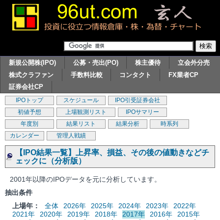
新規公開株(IPO)
公募・売出(PO)
株主優待
立会外分売
株式クラファン
手数料比較
コンタクト
FX業者CP
証券会社CP
IPOトップ
スケジュール
IPO引受証券会社
初値予想
上場観測リスト
IPOサマリー
年度別
結果リスト
結果分析
時系列
カレンダー
管理人戦績
【IPO結果一覧】上昇率、損益、その後の値動きなどチ
ェックに（分析版）
2001年以降のIPOデータを元に分析しています。
抽出条件
上場年：
全体
2026年
2025年
2024年
2023年
2022年
2021年
2020年
2019年
2018年
2017年
2016年
2015年