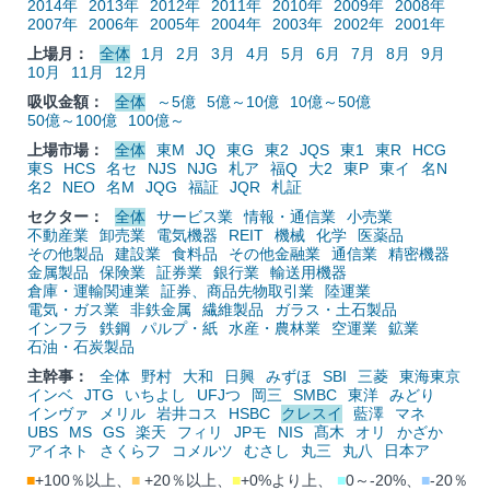
2014年
2013年
2012年
2011年
2010年
2009年
2008年
2007年
2006年
2005年
2004年
2003年
2002年
2001年
上場月：
全体
1月
2月
3月
4月
5月
6月
7月
8月
9月
10月
11月
12月
吸収金額：
全体
～5億
5億～10億
10億～50億
50億～100億
100億～
上場市場：
全体
東M
JQ
東G
東2
JQS
東1
東R
HCG
東S
HCS
名セ
NJS
NJG
札ア
福Q
大2
東P
東イ
名N
名2
NEO
名M
JQG
福証
JQR
札証
セクター：
全体
サービス業
情報・通信業
小売業
不動産業
卸売業
電気機器
REIT
機械
化学
医薬品
その他製品
建設業
食料品
その他金融業
通信業
精密機器
金属製品
保険業
証券業
銀行業
輸送用機器
倉庫・運輸関連業
証券、商品先物取引業
陸運業
電気・ガス業
非鉄金属
繊維製品
ガラス・土石製品
インフラ
鉄鋼
パルプ・紙
水産・農林業
空運業
鉱業
石油・石炭製品
主幹事：
全体
野村
大和
日興
みずほ
SBI
三菱
東海東京
インベ
JTG
いちよし
UFJつ
岡三
SMBC
東洋
みどり
インヴァ
メリル
岩井コス
HSBC
クレスイ
藍澤
マネ
UBS
MS
GS
楽天
フィリ
JPモ
NIS
髙木
オリ
かざか
アイネト
さくらフ
コメルツ
むさし
丸三
丸八
日本ア
■
+100％以上、
■
+20％以上、
■
+0%より上、
■
0～-20%、
■
-20％