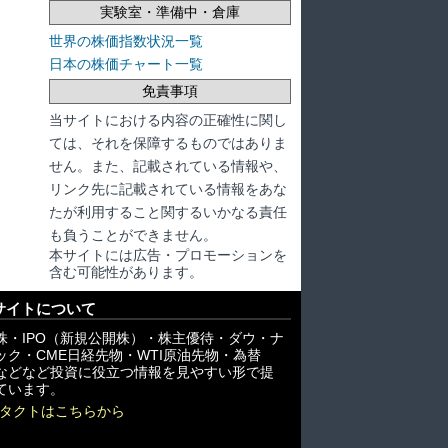
実験室・準備中・倉庫
世界の株価指数状況一覧
日本の株価チャート一覧
免責事項
当サイトにおける内容の正確性に関し
ては、それを保障するものではありま
せん。また、記載されている情報や、
リンク先に記載されている情報をあな
たが利用すること関するいかなる責任
も負うことができません。
本サイトには広告・プロモーションを
含む可能性があります。
サイトについて
株・IPO（新規公開株）・株主優待・ダウ・ナ
ック・CME日経先物・WTI原油先物・為替
X)などなど投資に役立つ情報を見やすい形で提
ています。
タクトはこちらから