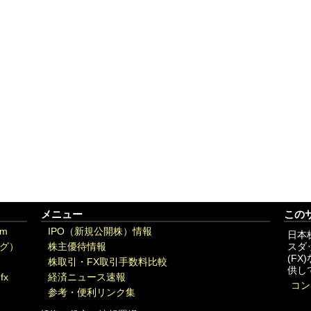
メニュー
この
om
IPO（新規公開株）情報
日本
グ）
株主優待情報
スダ
(F
株取引・FX取引手数料比較
供し
fx
経済ニュース速報
コン
参考・便利リンク集