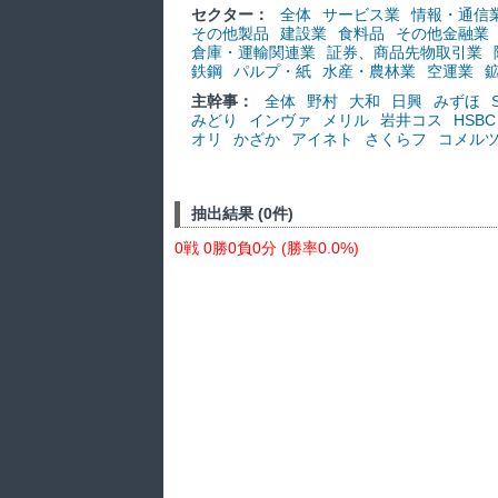
セクター：
全体
サービス業
情報・通信
その他製品
建設業
食料品
その他金融業
倉庫・運輸関連業
証券、商品先物取引業
鉄鋼
パルプ・紙
水産・農林業
空運業
主幹事：
全体
野村
大和
日興
みずほ
みどり
インヴァ
メリル
岩井コス
HSBC
オリ
かざか
アイネト
さくらフ
コメル
抽出結果 (0件)
0戦 0勝0負0分 (勝率0.0%)