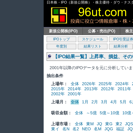
日本株・IPO（新規公開株）・株主優待・ダウ・ナスダッ
新規公開株(IPO)
公募・売出(PO)
株
IPOトップ
スケジュール
IPO引受証
年度別
結果リスト
結果分析
【IPO結果一覧】上昇率、損益、そ
2001年以降のIPOデータを元に分析してい
抽出条件
上場年：
全体
2026年
2025年
2024年
2015年
2014年
2013年
2012年
2011年
2002年
2001年
上場月：
全体
1月
2月
3月
4月
5月
6
吸収金額：
全体
～5億
5億～10億
10億
上場市場：
全体
東M
JQ
東G
東2
JQS
東イ
名N
名2
NEO
名M
JQG
福証
JQ