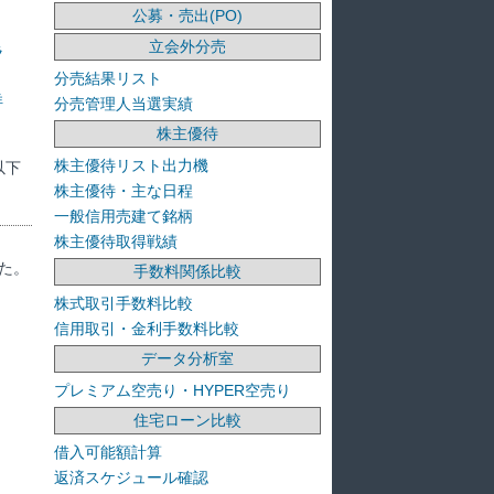
公募・売出(PO)
立会外分売
ラ
分売結果リスト
洋
分売管理人当選実績
株主優待
株主優待リスト出力機
以下
株主優待・主な日程
一般信用売建て銘柄
株主優待取得戦績
た。
手数料関係比較
株式取引手数料比較
信用取引・金利手数料比較
データ分析室
プレミアム空売り・HYPER空売り
住宅ローン比較
借入可能額計算
返済スケジュール確認