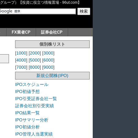
ープ）【投資に役立つ情報置場 - 96ut.com】
ト
FX業者CP
証券会社CP
個別株リスト
[
1000
] [
2000
] [
3000
]
[
4000
] [
5000
] [
6000
]
[
7000
] [
8000
] [
9000
]
新規公開株(IPO)
IPOスケジュール
IPO初値予想
IPO引受証券会社一覧
証券会社別引受実績
IPO結果一覧
IPOサマリー分析
IPO初値分析
IPO管理人当選実績