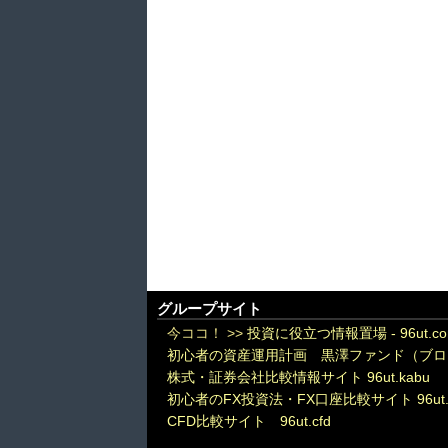
グループサイト
今ココ！ >>
投資に役立つ情報置場 - 96ut.c
初心者の資産運用計画 黒澤ファンド（ブロ
株式・証券会社比較情報サイト 96ut.kabu
初心者のFX投資法・FX口座比較サイト 96ut.
CFD比較サイト 96ut.cfd