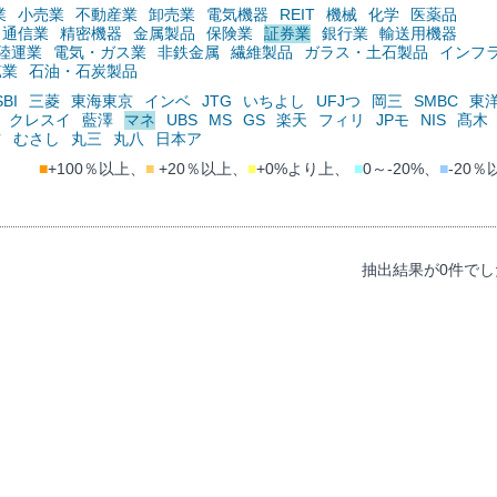
業
小売業
不動産業
卸売業
電気機器
REIT
機械
化学
医薬品
通信業
精密機器
金属製品
保険業
証券業
銀行業
輸送用機器
陸運業
電気・ガス業
非鉄金属
繊維製品
ガラス・土石製品
インフ
鉱業
石油・石炭製品
SBI
三菱
東海東京
インベ
JTG
いちよし
UFJつ
岡三
SMBC
東
クレスイ
藍澤
マネ
UBS
MS
GS
楽天
フィリ
JPモ
NIS
髙木
ツ
むさし
丸三
丸八
日本ア
■
+100％以上、
■
+20％以上、
■
+0%より上、
■
0～-20%、
■
-20％
抽出結果が0件でし