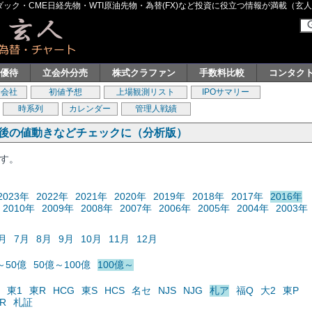
ク・CME日経先物・WTI原油先物・為替(FX)など投資に役立つ情報が満載（玄人グル
主優待
立会外分売
株式クラファン
手数料比較
コンタク
券会社
初値予想
上場観測リスト
IPOサマリー
時系列
カレンダー
管理人戦績
の後の値動きなどチェックに（分析版）
ます。
2023年
2022年
2021年
2020年
2019年
2018年
2017年
2016年
2010年
2009年
2008年
2007年
2006年
2005年
2004年
2003年
月
7月
8月
9月
10月
11月
12月
～50億
50億～100億
100億～
東1
東R
HCG
東S
HCS
名セ
NJS
NJG
札ア
福Q
大2
東P
R
札証