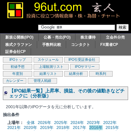
新規公開株(IPO)
公募・売出(PO)
株主優待
立会外分売
株式クラファン
手数料比較
コンタクト
FX業者CP
証券会社CP
IPOトップ
スケジュール
IPO引受証券会社
初値予想
上場観測リスト
IPOサマリー
年度別
結果リスト
結果分析
時系列
カレンダー
管理人戦績
【IPO結果一覧】上昇率、損益、その後の値動きなどチ
ェックに（分析版）
2001年以降のIPOデータを元に分析しています。
抽出条件
上場年：
全体
2026年
2025年
2024年
2023年
2022年
2021年
2020年
2019年
2018年
2017年
2016年
2015年