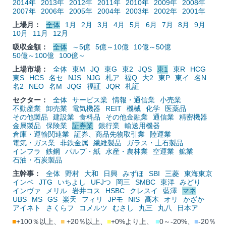
2014年
2013年
2012年
2011年
2010年
2009年
2008年
2007年
2006年
2005年
2004年
2003年
2002年
2001年
上場月：
全体
1月
2月
3月
4月
5月
6月
7月
8月
9月
10月
11月
12月
吸収金額：
全体
～5億
5億～10億
10億～50億
50億～100億
100億～
上場市場：
全体
東M
JQ
東G
東2
JQS
東1
東R
HCG
東S
HCS
名セ
NJS
NJG
札ア
福Q
大2
東P
東イ
名N
名2
NEO
名M
JQG
福証
JQR
札証
セクター：
全体
サービス業
情報・通信業
小売業
不動産業
卸売業
電気機器
REIT
機械
化学
医薬品
その他製品
建設業
食料品
その他金融業
通信業
精密機器
金属製品
保険業
証券業
銀行業
輸送用機器
倉庫・運輸関連業
証券、商品先物取引業
陸運業
電気・ガス業
非鉄金属
繊維製品
ガラス・土石製品
インフラ
鉄鋼
パルプ・紙
水産・農林業
空運業
鉱業
石油・石炭製品
主幹事：
全体
野村
大和
日興
みずほ
SBI
三菱
東海東京
インベ
JTG
いちよし
UFJつ
岡三
SMBC
東洋
みどり
インヴァ
メリル
岩井コス
HSBC
クレスイ
藍澤
マネ
UBS
MS
GS
楽天
フィリ
JPモ
NIS
髙木
オリ
かざか
アイネト
さくらフ
コメルツ
むさし
丸三
丸八
日本ア
■
+100％以上、
■
+20％以上、
■
+0%より上、
■
0～-20%、
■
-20％