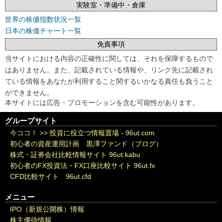
実験室・準備中・倉庫
世界の株価指数状況一覧
日本の株価チャート一覧
免責事項
当サイトにおける内容の正確性に関しては、それを保障するもので
はありません。また、記載されている情報や、リンク先に記載され
ている情報をあなたが利用すること関するいかなる責任も負うこと
ができません。
本サイトには広告・プロモーションを含む可能性があります。
グループサイト
今ココ！ >>
投資に役立つ情報置場 - 96ut.com
初心者の資産運用計画 黒澤ファンド（ブログ）
株式・証券会社比較情報サイト 96ut.kabu
初心者のFX投資法・FX口座比較サイト 96ut.fx
CFD比較サイト 96ut.cfd
メニュー
IPO（新規公開株）情報
株主優待情報