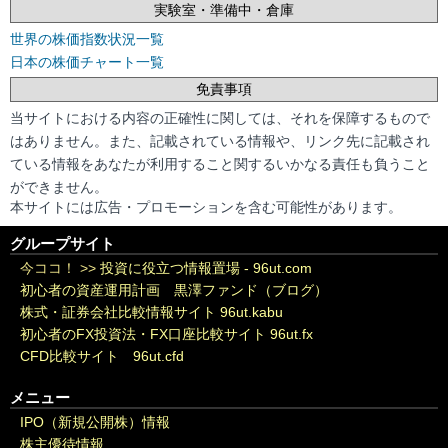
実験室・準備中・倉庫
世界の株価指数状況一覧
日本の株価チャート一覧
免責事項
当サイトにおける内容の正確性に関しては、それを保障するもので
はありません。また、記載されている情報や、リンク先に記載され
ている情報をあなたが利用すること関するいかなる責任も負うこと
ができません。
本サイトには広告・プロモーションを含む可能性があります。
グループサイト
今ココ！ >>
投資に役立つ情報置場 - 96ut.com
初心者の資産運用計画 黒澤ファンド（ブログ）
株式・証券会社比較情報サイト 96ut.kabu
初心者のFX投資法・FX口座比較サイト 96ut.fx
CFD比較サイト 96ut.cfd
メニュー
IPO（新規公開株）情報
株主優待情報