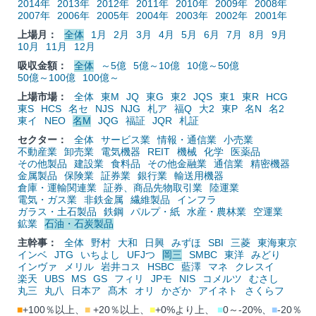
2014年
2013年
2012年
2011年
2010年
2009年
2008年
2007年
2006年
2005年
2004年
2003年
2002年
2001年
上場月：
全体
1月
2月
3月
4月
5月
6月
7月
8月
9月
10月
11月
12月
吸収金額：
全体
～5億
5億～10億
10億～50億
50億～100億
100億～
上場市場：
全体
東M
JQ
東G
東2
JQS
東1
東R
HCG
東S
HCS
名セ
NJS
NJG
札ア
福Q
大2
東P
名N
名2
東イ
NEO
名M
JQG
福証
JQR
札証
セクター：
全体
サービス業
情報・通信業
小売業
不動産業
卸売業
電気機器
REIT
機械
化学
医薬品
その他製品
建設業
食料品
その他金融業
通信業
精密機器
金属製品
保険業
証券業
銀行業
輸送用機器
倉庫・運輸関連業
証券、商品先物取引業
陸運業
電気・ガス業
非鉄金属
繊維製品
インフラ
ガラス・土石製品
鉄鋼
パルプ・紙
水産・農林業
空運業
鉱業
石油・石炭製品
主幹事：
全体
野村
大和
日興
みずほ
SBI
三菱
東海東京
インベ
JTG
いちよし
UFJつ
岡三
SMBC
東洋
みどり
インヴァ
メリル
岩井コス
HSBC
藍澤
マネ
クレスイ
楽天
UBS
MS
GS
フィリ
JPモ
NIS
コメルツ
むさし
丸三
丸八
日本ア
髙木
オリ
かざか
アイネト
さくらフ
■
+100％以上、
■
+20％以上、
■
+0%より上、
■
0～-20%、
■
-20％