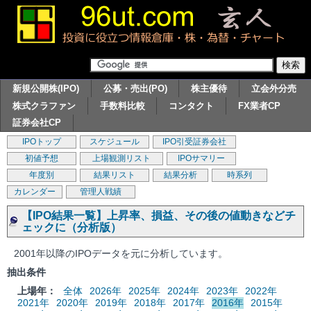
新規公開株(IPO)
公募・売出(PO)
株主優待
立会外分売
株式クラファン
手数料比較
コンタクト
FX業者CP
証券会社CP
IPOトップ
スケジュール
IPO引受証券会社
初値予想
上場観測リスト
IPOサマリー
年度別
結果リスト
結果分析
時系列
カレンダー
管理人戦績
【IPO結果一覧】上昇率、損益、その後の値動きなどチ
ェックに（分析版）
2001年以降のIPOデータを元に分析しています。
抽出条件
上場年：
全体
2026年
2025年
2024年
2023年
2022年
2021年
2020年
2019年
2018年
2017年
2016年
2015年