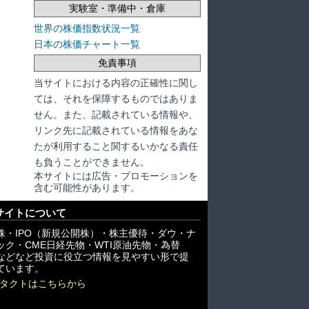
実験室・準備中・倉庫
世界の株価指数状況一覧
日本の株価チャート一覧
免責事項
当サイトにおける内容の正確性に関し
ては、それを保障するものではありま
せん。また、記載されている情報や、
リンク先に記載されている情報をあな
たが利用すること関するいかなる責任
も負うことができません。
本サイトには広告・プロモーションを
含む可能性があります。
サイトについて
株・IPO（新規公開株）・株主優待・ダウ・ナ
ック・CME日経先物・WTI原油先物・為替
X)などなど投資に役立つ情報を見やすい形で提
ています。
タクトはこちらから