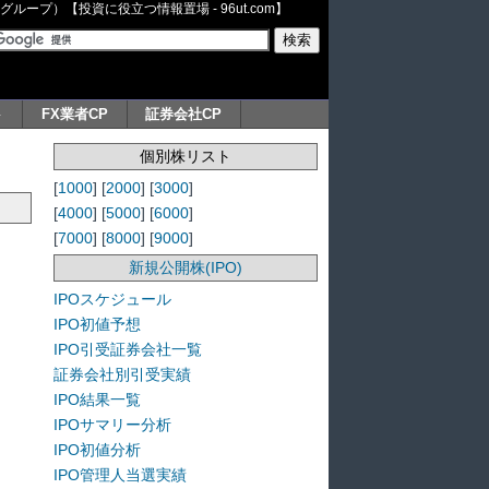
ープ）【投資に役立つ情報置場 - 96ut.com】
ト
FX業者CP
証券会社CP
個別株リスト
[
1000
] [
2000
] [
3000
]
[
4000
] [
5000
] [
6000
]
[
7000
] [
8000
] [
9000
]
新規公開株(IPO)
IPOスケジュール
IPO初値予想
IPO引受証券会社一覧
証券会社別引受実績
IPO結果一覧
IPOサマリー分析
IPO初値分析
IPO管理人当選実績