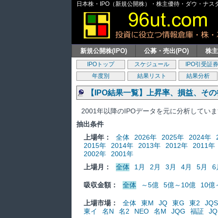
日本株・IPO（新規公開株）・株主優待・ダウ・ナスダッ
新規公開株(IPO)
公募・売出(PO)
株
IPOトップ
スケジュール
IPO引受証
年度別
結果リスト
結果分析
【IPO結果一覧】上昇率、損益、そ
2001年以降のIPOデータを元に分析してい
抽出条件
上場年：
全体
2026年
2025年
2024年
2015年
2014年
2013年
2012年
2011年
2002年
2001年
上場月：
全体
1月
2月
3月
4月
5月
6
吸収金額：
全体
～5億
5億～10億
10億
上場市場：
全体
東M
JQ
東G
東2
JQS
東イ
名N
名2
NEO
名M
JQG
福証
JQ