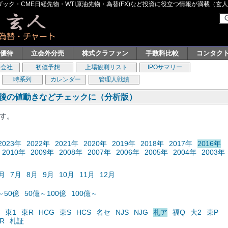
ク・CME日経先物・WTI原油先物・為替(FX)など投資に役立つ情報が満載（玄人グル
主優待
立会外分売
株式クラファン
手数料比較
コンタク
券会社
初値予想
上場観測リスト
IPOサマリー
時系列
カレンダー
管理人戦績
の後の値動きなどチェックに（分析版）
ます。
2023年
2022年
2021年
2020年
2019年
2018年
2017年
2016年
2010年
2009年
2008年
2007年
2006年
2005年
2004年
2003年
月
7月
8月
9月
10月
11月
12月
～50億
50億～100億
100億～
東1
東R
HCG
東S
HCS
名セ
NJS
NJG
札ア
福Q
大2
東P
R
札証