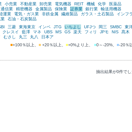
業
小売業
不動産業
卸売業
電気機器
REIT
機械
化学
医薬品
通信業
精密機器
金属製品
保険業
証券業
銀行業
輸送用機器
陸運業
電気・ガス業
非鉄金属
繊維製品
ガラス・土石製品
インフ
鉱業
石油・石炭製品
SBI
三菱
東海東京
インベ
JTG
いちよし
UFJつ
岡三
SMBC
東
クレスイ
藍澤
マネ
UBS
MS
GS
楽天
フィリ
JPモ
NIS
髙木
ツ
むさし
丸三
丸八
日本ア
■
+100％以上、
■
+20％以上、
■
+0%より上、
■
0～-20%、
■
-20％
抽出結果が0件でし