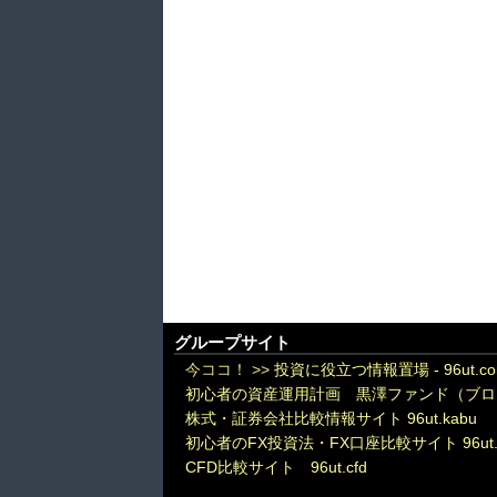
グループサイト
今ココ！ >>
投資に役立つ情報置場 - 96ut.c
初心者の資産運用計画 黒澤ファンド（ブロ
株式・証券会社比較情報サイト 96ut.kabu
初心者のFX投資法・FX口座比較サイト 96ut.
CFD比較サイト 96ut.cfd