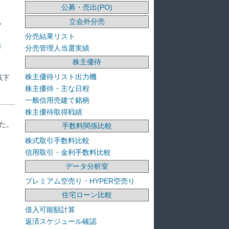
公募・売出(PO)
立会外分売
ラ
分売結果リスト
洋
分売管理人当選実績
株主優待
株主優待リスト出力機
以下
株主優待・主な日程
一般信用売建て銘柄
株主優待取得戦績
た。
手数料関係比較
株式取引手数料比較
信用取引・金利手数料比較
データ分析室
プレミアム空売り・HYPER空売り
住宅ローン比較
借入可能額計算
返済スケジュール確認