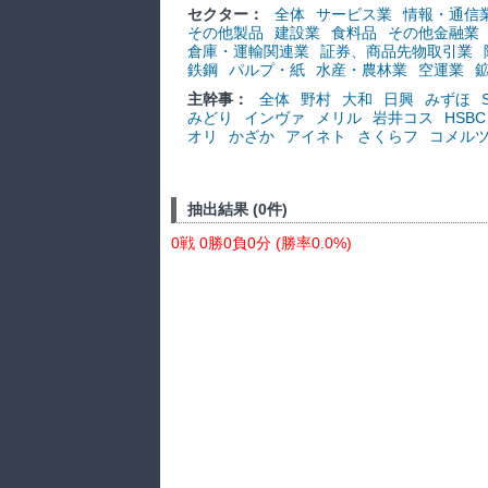
セクター：
全体
サービス業
情報・通信
その他製品
建設業
食料品
その他金融業
倉庫・運輸関連業
証券、商品先物取引業
鉄鋼
パルプ・紙
水産・農林業
空運業
主幹事：
全体
野村
大和
日興
みずほ
みどり
インヴァ
メリル
岩井コス
HSBC
オリ
かざか
アイネト
さくらフ
コメル
抽出結果 (0件)
0戦 0勝0負0分 (勝率0.0%)