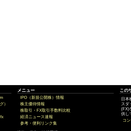
メニュー
この
om
IPO（新規公開株）情報
日本
グ）
株主優待情報
スダ
(F
株取引・FX取引手数料比較
供し
fx
経済ニュース速報
コン
参考・便利リンク集