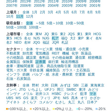
2014年
2013年
2012年
2011年
2010年
2009年
2008年
2007年
2006年
2005年
2004年
2003年
2002年
2001年
上場月：
全体
1月
2月
3月
4月
5月
6月
7月
8月
9月
10月
11月
12月
吸収金額：
全体
～5億
5億～10億
10億～50億
50億～100億
100億～
上場市場：
全体
東M
JQ
東G
東2
JQS
東1
東R
HCG
東S
HCS
名セ
NJS
NJG
札ア
福Q
大2
東P
東イ
名N
名2
NEO
名M
JQG
福証
JQR
札証
セクター：
全体
サービス業
情報・通信業
小売業
不動産業
卸売業
電気機器
REIT
機械
化学
医薬品
その他製品
建設業
食料品
その他金融業
通信業
精密機器
金属製品
保険業
証券業
銀行業
輸送用機器
倉庫・運輸関連業
証券、商品先物取引業
陸運業
電気・ガス業
非鉄金属
繊維製品
ガラス・土石製品
インフラ
鉄鋼
パルプ・紙
水産・農林業
空運業
鉱業
石油・石炭製品
主幹事：
全体
野村
大和
日興
みずほ
SBI
三菱
東海東京
インベ
JTG
いちよし
UFJつ
岡三
SMBC
東洋
みどり
インヴァ
メリル
岩井コス
HSBC
クレスイ
藍澤
マネ
UBS
MS
GS
楽天
フィリ
JPモ
NIS
髙木
オリ
かざか
アイネト
さくらフ
コメルツ
むさし
丸三
丸八
日本ア
■
+100％以上、
■
+20％以上、
■
+0%より上、
■
0～-20%、
■
-20％