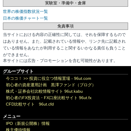
実験室・準備中・倉庫
世界の株価指数状況一覧
日本の株価チャート一覧
免責事項
当サイトにおける内容の正確性に関しては、それを保障するもので
はありません。また、記載されている情報や、リンク先に記載され
ている情報をあなたが利用すること関するいかなる責任も負うこと
ができません。
本サイトには広告・プロモーションを含む可能性があります。
グループサイト
今ココ！ >>
投資に役立つ情報置場 - 96ut.com
初心者の資産運用計画 黒澤ファンド（ブログ）
株式・証券会社比較情報サイト 96ut.kabu
初心者のFX投資法・FX口座比較サイト 96ut.fx
CFD比較サイト 96ut.cfd
メニュー
IPO（新規公開株）情報
株主優待情報