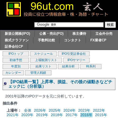
新規公開株(IPO)
公募・売出(PO)
株主優待
立会外分売
株式クラファン
手数料比較
コンタクト
FX業者CP
証券会社CP
IPOトップ
スケジュール
IPO引受証券会社
初値予想
上場観測リスト
IPOサマリー
年度別
結果リスト
結果分析
時系列
カレンダー
管理人戦績
【IPO結果一覧】上昇率、損益、その後の値動きなどチ
ェックに（分析版）
2001年以降のIPOデータを元に分析しています。
抽出条件
上場年：
全体
2026年
2025年
2024年
2023年
2022年
2021年
2020年
2019年
2018年
2017年
2016年
2015年