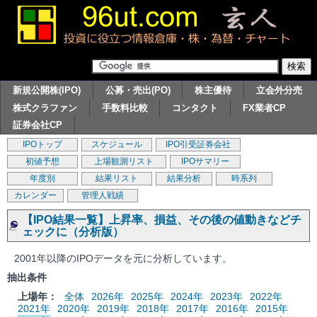
新規公開株(IPO)
公募・売出(PO)
株主優待
立会外分売
株式クラファン
手数料比較
コンタクト
FX業者CP
証券会社CP
IPOトップ
スケジュール
IPO引受証券会社
初値予想
上場観測リスト
IPOサマリー
年度別
結果リスト
結果分析
時系列
カレンダー
管理人戦績
【IPO結果一覧】上昇率、損益、その後の値動きなどチ
ェックに（分析版）
2001年以降のIPOデータを元に分析しています。
抽出条件
上場年：
全体
2026年
2025年
2024年
2023年
2022年
2021年
2020年
2019年
2018年
2017年
2016年
2015年