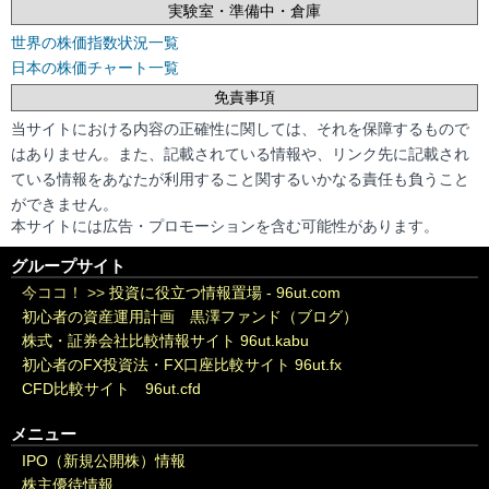
実験室・準備中・倉庫
世界の株価指数状況一覧
日本の株価チャート一覧
免責事項
当サイトにおける内容の正確性に関しては、それを保障するもので
はありません。また、記載されている情報や、リンク先に記載され
ている情報をあなたが利用すること関するいかなる責任も負うこと
ができません。
本サイトには広告・プロモーションを含む可能性があります。
グループサイト
今ココ！ >>
投資に役立つ情報置場 - 96ut.com
初心者の資産運用計画 黒澤ファンド（ブログ）
株式・証券会社比較情報サイト 96ut.kabu
初心者のFX投資法・FX口座比較サイト 96ut.fx
CFD比較サイト 96ut.cfd
メニュー
IPO（新規公開株）情報
株主優待情報