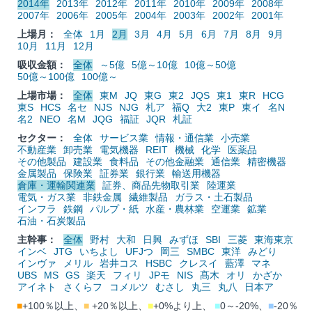
2014年
2013年
2012年
2011年
2010年
2009年
2008年
2007年
2006年
2005年
2004年
2003年
2002年
2001年
上場月：
全体
1月
2月
3月
4月
5月
6月
7月
8月
9月
10月
11月
12月
吸収金額：
全体
～5億
5億～10億
10億～50億
50億～100億
100億～
上場市場：
全体
東M
JQ
東G
東2
JQS
東1
東R
HCG
東S
HCS
名セ
NJS
NJG
札ア
福Q
大2
東P
東イ
名N
名2
NEO
名M
JQG
福証
JQR
札証
セクター：
全体
サービス業
情報・通信業
小売業
不動産業
卸売業
電気機器
REIT
機械
化学
医薬品
その他製品
建設業
食料品
その他金融業
通信業
精密機器
金属製品
保険業
証券業
銀行業
輸送用機器
倉庫・運輸関連業
証券、商品先物取引業
陸運業
電気・ガス業
非鉄金属
繊維製品
ガラス・土石製品
インフラ
鉄鋼
パルプ・紙
水産・農林業
空運業
鉱業
石油・石炭製品
主幹事：
全体
野村
大和
日興
みずほ
SBI
三菱
東海東京
インベ
JTG
いちよし
UFJつ
岡三
SMBC
東洋
みどり
インヴァ
メリル
岩井コス
HSBC
クレスイ
藍澤
マネ
UBS
MS
GS
楽天
フィリ
JPモ
NIS
髙木
オリ
かざか
アイネト
さくらフ
コメルツ
むさし
丸三
丸八
日本ア
■
+100％以上、
■
+20％以上、
■
+0%より上、
■
0～-20%、
■
-20％