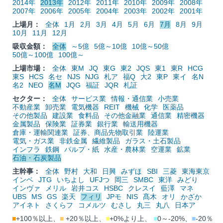
2014年
2013年
2012年
2011年
2010年
2009年
2008年
2007年
2006年
2005年
2004年
2003年
2002年
2001年
上場月：
全体
1月
2月
3月
4月
5月
6月
7月
8月
9月
10月
11月
12月
吸収金額：
全体
～5億
5億～10億
10億～50億
50億～100億
100億～
上場市場：
全体
東M
JQ
東G
東2
JQS
東1
東R
HCG
東S
HCS
名セ
NJS
NJG
札ア
福Q
大2
東P
東イ
名N
名2
NEO
名M
JQG
福証
JQR
札証
セクター：
全体
サービス業
情報・通信業
小売業
不動産業
卸売業
電気機器
REIT
機械
化学
医薬品
その他製品
建設業
食料品
その他金融業
通信業
精密機器
金属製品
保険業
証券業
銀行業
輸送用機器
倉庫・運輸関連業
証券、商品先物取引業
陸運業
電気・ガス業
非鉄金属
繊維製品
ガラス・土石製品
インフラ
鉄鋼
パルプ・紙
水産・農林業
空運業
鉱業
石油・石炭製品
主幹事：
全体
野村
大和
日興
みずほ
SBI
三菱
東海東京
インベ
JTG
いちよし
UFJつ
岡三
SMBC
東洋
みどり
インヴァ
メリル
岩井コス
HSBC
クレスイ
藍澤
マネ
UBS
MS
GS
楽天
フィリ
JPモ
NIS
髙木
オリ
かざか
アイネト
さくらフ
コメルツ
むさし
丸三
丸八
日本ア
■
+100％以上、
■
+20％以上、
■
+0%より上、
■
0～-20%、
■
-20％