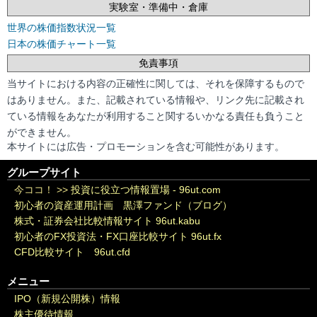
実験室・準備中・倉庫
世界の株価指数状況一覧
日本の株価チャート一覧
免責事項
当サイトにおける内容の正確性に関しては、それを保障するもので
はありません。また、記載されている情報や、リンク先に記載され
ている情報をあなたが利用すること関するいかなる責任も負うこと
ができません。
本サイトには広告・プロモーションを含む可能性があります。
グループサイト
今ココ！ >>
投資に役立つ情報置場 - 96ut.com
初心者の資産運用計画 黒澤ファンド（ブログ）
株式・証券会社比較情報サイト 96ut.kabu
初心者のFX投資法・FX口座比較サイト 96ut.fx
CFD比較サイト 96ut.cfd
メニュー
IPO（新規公開株）情報
株主優待情報