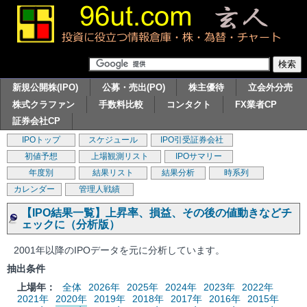
新規公開株(IPO)
公募・売出(PO)
株主優待
立会外分売
株式クラファン
手数料比較
コンタクト
FX業者CP
証券会社CP
IPOトップ
スケジュール
IPO引受証券会社
初値予想
上場観測リスト
IPOサマリー
年度別
結果リスト
結果分析
時系列
カレンダー
管理人戦績
【IPO結果一覧】上昇率、損益、その後の値動きなどチ
ェックに（分析版）
2001年以降のIPOデータを元に分析しています。
抽出条件
上場年：
全体
2026年
2025年
2024年
2023年
2022年
2021年
2020年
2019年
2018年
2017年
2016年
2015年