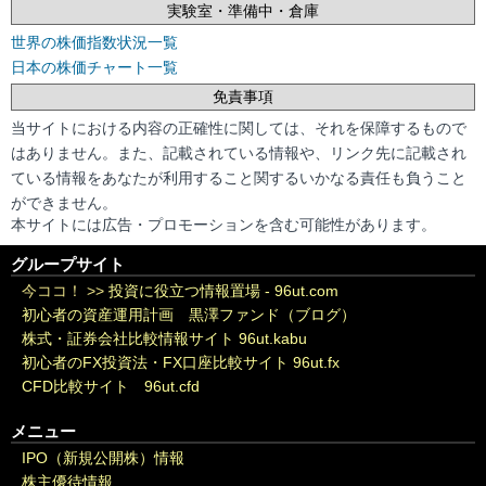
実験室・準備中・倉庫
世界の株価指数状況一覧
日本の株価チャート一覧
免責事項
当サイトにおける内容の正確性に関しては、それを保障するもので
はありません。また、記載されている情報や、リンク先に記載され
ている情報をあなたが利用すること関するいかなる責任も負うこと
ができません。
本サイトには広告・プロモーションを含む可能性があります。
グループサイト
今ココ！ >>
投資に役立つ情報置場 - 96ut.com
初心者の資産運用計画 黒澤ファンド（ブログ）
株式・証券会社比較情報サイト 96ut.kabu
初心者のFX投資法・FX口座比較サイト 96ut.fx
CFD比較サイト 96ut.cfd
メニュー
IPO（新規公開株）情報
株主優待情報