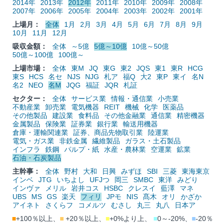
2014年
2013年
2012年
2011年
2010年
2009年
2008年
2007年
2006年
2005年
2004年
2003年
2002年
2001年
上場月：
全体
1月
2月
3月
4月
5月
6月
7月
8月
9月
10月
11月
12月
吸収金額：
全体
～5億
5億～10億
10億～50億
50億～100億
100億～
上場市場：
全体
東M
JQ
東G
東2
JQS
東1
東R
HCG
東S
HCS
名セ
NJS
NJG
札ア
福Q
大2
東P
東イ
名N
名2
NEO
名M
JQG
福証
JQR
札証
セクター：
全体
サービス業
情報・通信業
小売業
不動産業
卸売業
電気機器
REIT
機械
化学
医薬品
その他製品
建設業
食料品
その他金融業
通信業
精密機器
金属製品
保険業
証券業
銀行業
輸送用機器
倉庫・運輸関連業
証券、商品先物取引業
陸運業
電気・ガス業
非鉄金属
繊維製品
ガラス・土石製品
インフラ
鉄鋼
パルプ・紙
水産・農林業
空運業
鉱業
石油・石炭製品
主幹事：
全体
野村
大和
日興
みずほ
SBI
三菱
東海東京
インベ
JTG
いちよし
UFJつ
岡三
SMBC
東洋
みどり
インヴァ
メリル
岩井コス
HSBC
クレスイ
藍澤
マネ
UBS
MS
GS
楽天
フィリ
JPモ
NIS
髙木
オリ
かざか
アイネト
さくらフ
コメルツ
むさし
丸三
丸八
日本ア
■
+100％以上、
■
+20％以上、
■
+0%より上、
■
0～-20%、
■
-20％