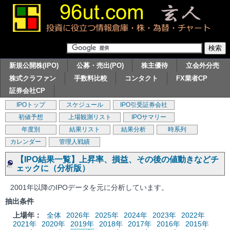
新規公開株(IPO)
公募・売出(PO)
株主優待
立会外分売
株式クラファン
手数料比較
コンタクト
FX業者CP
証券会社CP
IPOトップ
スケジュール
IPO引受証券会社
初値予想
上場観測リスト
IPOサマリー
年度別
結果リスト
結果分析
時系列
カレンダー
管理人戦績
【IPO結果一覧】上昇率、損益、その後の値動きなどチ
ェックに（分析版）
2001年以降のIPOデータを元に分析しています。
抽出条件
上場年：
全体
2026年
2025年
2024年
2023年
2022年
2021年
2020年
2019年
2018年
2017年
2016年
2015年