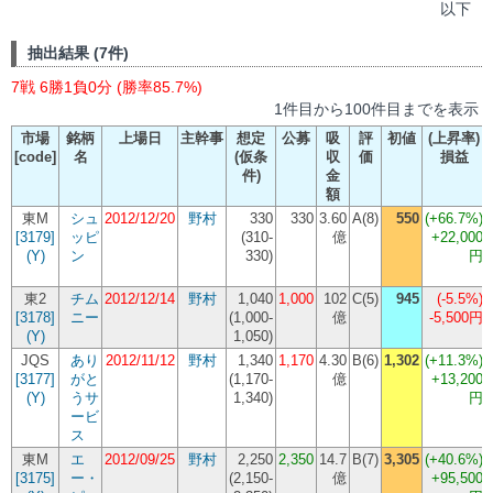
以下
抽出結果 (7件)
7戦 6勝1負0分 (勝率85.7%)
1件目から100件目までを表示
市場
銘柄
上場日
主幹事
想定
公募
吸
評
初値
(上昇率)
[code]
名
(仮条
収
価
損益
件)
金
額
東M
シュ
2012/12/20
野村
330
330
3.60
A(8)
550
(+66.7%)
[3179]
ッピ
(
310-
億
+22,000
(Y)
ン
330
)
円
東2
チム
2012/12/14
野村
1,040
1,000
102
C(5)
945
(-5.5%)
[3178]
ニー
(
1,000-
億
-5,500円
(Y)
1,050
)
JQS
あり
2012/11/12
野村
1,340
1,170
4.30
B(6)
1,302
(+11.3%)
[3177]
がと
(
1,170-
億
+13,200
(Y)
うサ
1,340
)
円
ービ
ス
東M
エ
2012/09/25
野村
2,250
2,350
14.7
B(7)
3,305
(+40.6%)
[3175]
ー・
(
2,150-
億
+95,500