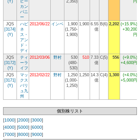
(Y)
ピー
2,350
)
円
カン
パニ
ー
JQS
ハピ
2012/06/22
インベ
1,900
1,900
6.55
B(6)
2,202
(+15.9%)
[3174]
ネ
(
1,750-
億
+30,200
(Y)
ス・
1,900
)
円
アン
ド・
ディ
JQS
ティ
2012/03/06
野村
530
510
7.33
C(5)
556
(+9.0%)
[3172]
ーラ
(
480-
億
+4,600円
(Y)
イフ
530
)
JQS
マッ
2012/02/22
野村
1,250
1,250
14.3
C(4)
1,300
(+4.0%)
[3171]
クス
(
1,000-
億
+5,000円
(Y)
バリ
1,250
)
ュ九
州
個別株リスト
[
1000
] [
2000
] [
3000
]
[
4000
] [
5000
] [
6000
]
[
7000
] [
8000
] [
9000
]