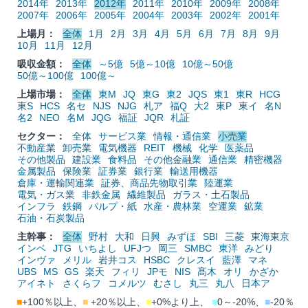
2014年
2013年
2012年
2011年
2010年
2009年
2008年
2007年
2006年
2005年
2004年
2003年
2002年
2001年
上場月：
全体
1月
2月
3月
4月
5月
6月
7月
8月
9月
10月
11月
12月
吸収金額：
全体
～5億
5億～10億
10億～50億
50億～100億
100億～
上場市場：
全体
東M
JQ
東G
東2
JQS
東1
東R
HCG
東S
HCS
名セ
NJS
NJG
札ア
福Q
大2
東P
東イ
名N
名2
NEO
名M
JQG
福証
JQR
札証
セクター：
全体
サービス業
情報・通信業
小売業
不動産業
卸売業
電気機器
REIT
機械
化学
医薬品
その他製品
建設業
食料品
その他金融業
通信業
精密機器
金属製品
保険業
証券業
銀行業
輸送用機器
倉庫・運輸関連業
証券、商品先物取引業
陸運業
電気・ガス業
非鉄金属
繊維製品
ガラス・土石製品
インフラ
鉄鋼
パルプ・紙
水産・農林業
空運業
鉱業
石油・石炭製品
主幹事：
全体
野村
大和
日興
みずほ
SBI
三菱
東海東京
インベ
JTG
いちよし
UFJつ
岡三
SMBC
東洋
みどり
インヴァ
メリル
岩井コス
HSBC
クレスイ
藍澤
マネ
UBS
MS
GS
楽天
フィリ
JPモ
NIS
髙木
オリ
かざか
アイネト
さくらフ
コメルツ
むさし
丸三
丸八
日本ア
■
+100％以上、
■
+20％以上、
■
+0%より上、
■
0～-20%、
■
-20％