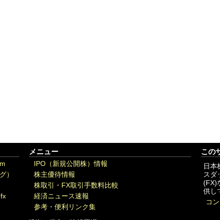
メニュー
この
om
IPO（新規公開株）情報
日本
グ）
株主優待情報
スダ
(F
株取引・FX取引手数料比較
供し
fx
経済ニュース速報
コン
参考・便利リンク集