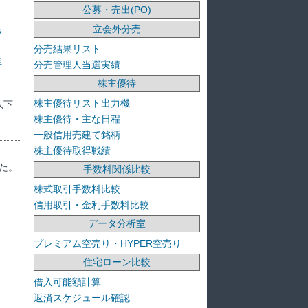
公募・売出(PO)
立会外分売
ラ
分売結果リスト
洋
分売管理人当選実績
株主優待
株主優待リスト出力機
以下
株主優待・主な日程
一般信用売建て銘柄
株主優待取得戦績
た。
手数料関係比較
株式取引手数料比較
信用取引・金利手数料比較
データ分析室
プレミアム空売り・HYPER空売り
住宅ローン比較
借入可能額計算
返済スケジュール確認