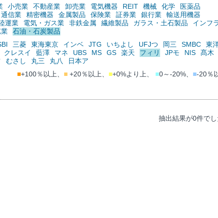
業
小売業
不動産業
卸売業
電気機器
REIT
機械
化学
医薬品
通信業
精密機器
金属製品
保険業
証券業
銀行業
輸送用機器
陸運業
電気・ガス業
非鉄金属
繊維製品
ガラス・土石製品
インフ
鉱業
石油・石炭製品
SBI
三菱
東海東京
インベ
JTG
いちよし
UFJつ
岡三
SMBC
東
クレスイ
藍澤
マネ
UBS
MS
GS
楽天
フィリ
JPモ
NIS
髙木
ツ
むさし
丸三
丸八
日本ア
■
+100％以上、
■
+20％以上、
■
+0%より上、
■
0～-20%、
■
-20％
抽出結果が0件でし