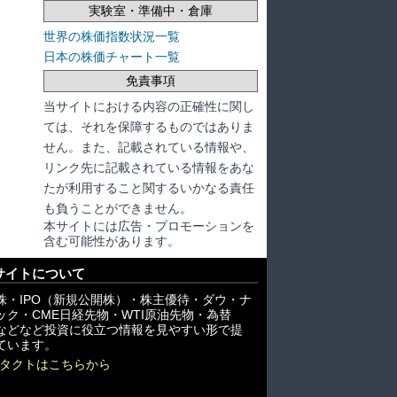
実験室・準備中・倉庫
世界の株価指数状況一覧
日本の株価チャート一覧
免責事項
当サイトにおける内容の正確性に関し
ては、それを保障するものではありま
せん。また、記載されている情報や、
リンク先に記載されている情報をあな
たが利用すること関するいかなる責任
も負うことができません。
本サイトには広告・プロモーションを
含む可能性があります。
サイトについて
株・IPO（新規公開株）・株主優待・ダウ・ナ
ック・CME日経先物・WTI原油先物・為替
X)などなど投資に役立つ情報を見やすい形で提
ています。
タクトはこちらから