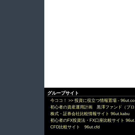
グループサイト
今ココ！ >>
投資に役立つ情報置場 - 96ut.c
初心者の資産運用計画 黒澤ファンド（ブロ
株式・証券会社比較情報サイト 96ut.kabu
初心者のFX投資法・FX口座比較サイト 96ut.
CFD比較サイト 96ut.cfd