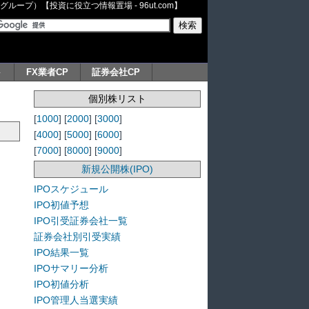
ープ）【投資に役立つ情報置場 - 96ut.com】
ト
FX業者CP
証券会社CP
個別株リスト
[
1000
] [
2000
] [
3000
]
[
4000
] [
5000
] [
6000
]
[
7000
] [
8000
] [
9000
]
新規公開株(IPO)
IPOスケジュール
IPO初値予想
IPO引受証券会社一覧
証券会社別引受実績
IPO結果一覧
IPOサマリー分析
IPO初値分析
IPO管理人当選実績