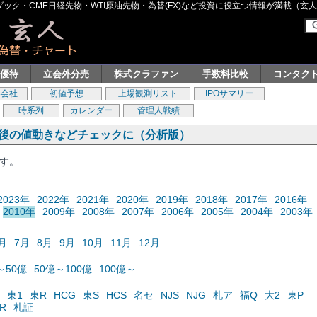
ク・CME日経先物・WTI原油先物・為替(FX)など投資に役立つ情報が満載（玄人グル
主優待
立会外分売
株式クラファン
手数料比較
コンタク
券会社
初値予想
上場観測リスト
IPOサマリー
時系列
カレンダー
管理人戦績
の後の値動きなどチェックに（分析版）
ます。
2023年
2022年
2021年
2020年
2019年
2018年
2017年
2016年
2010年
2009年
2008年
2007年
2006年
2005年
2004年
2003年
月
7月
8月
9月
10月
11月
12月
～50億
50億～100億
100億～
東1
東R
HCG
東S
HCS
名セ
NJS
NJG
札ア
福Q
大2
東P
R
札証