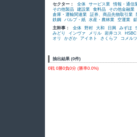
セクター：
全体
サービス業
情報・通信
その他製品
建設業
食料品
その他金融業
倉庫・運輸関連業
証券、商品先物取引業
鉄鋼
パルプ・紙
水産・農林業
空運業
主幹事：
全体
野村
大和
日興
みずほ
みどり
インヴァ
メリル
岩井コス
HSBC
オリ
かざか
アイネト
さくらフ
コメル
抽出結果 (0件)
0戦 0勝0負0分 (勝率0.0%)