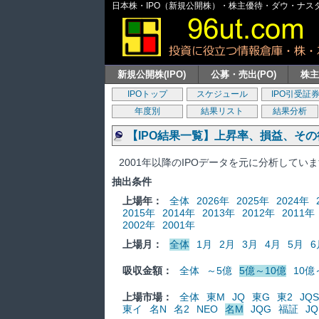
日本株・IPO（新規公開株）・株主優待・ダウ・ナスダッ
新規公開株(IPO)
公募・売出(PO)
株
IPOトップ
スケジュール
IPO引受証
年度別
結果リスト
結果分析
【IPO結果一覧】上昇率、損益、そ
2001年以降のIPOデータを元に分析してい
抽出条件
上場年：
全体
2026年
2025年
2024年
2015年
2014年
2013年
2012年
2011年
2002年
2001年
上場月：
全体
1月
2月
3月
4月
5月
6
吸収金額：
全体
～5億
5億～10億
10億
上場市場：
全体
東M
JQ
東G
東2
JQS
東イ
名N
名2
NEO
名M
JQG
福証
JQ