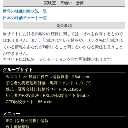
実験室・準備中・倉庫
世界の株価指数状況一覧
日本の株価チャート一覧
免責事項
当サイトにおける内容の正確性に関しては、それを保障するもので
はありません。また、記載されている情報や、リンク先に記載され
ている情報をあなたが利用すること関するいかなる責任も負うこと
ができません。
本サイトには広告・プロモーションを含む可能性があります。
グループサイト
今ココ！ >>
投資に役立つ情報置場 - 96ut.com
初心者の資産運用計画 黒澤ファンド（ブログ）
株式・証券会社比較情報サイト 96ut.kabu
初心者のFX投資法・FX口座比較サイト 96ut.fx
CFD比較サイト 96ut.cfd
メニュー
IPO（新規公開株）情報
株主優待情報