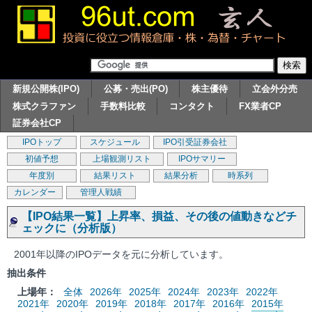
新規公開株(IPO)
公募・売出(PO)
株主優待
立会外分売
株式クラファン
手数料比較
コンタクト
FX業者CP
証券会社CP
IPOトップ
スケジュール
IPO引受証券会社
初値予想
上場観測リスト
IPOサマリー
年度別
結果リスト
結果分析
時系列
カレンダー
管理人戦績
【IPO結果一覧】上昇率、損益、その後の値動きなどチ
ェックに（分析版）
2001年以降のIPOデータを元に分析しています。
抽出条件
上場年：
全体
2026年
2025年
2024年
2023年
2022年
2021年
2020年
2019年
2018年
2017年
2016年
2015年