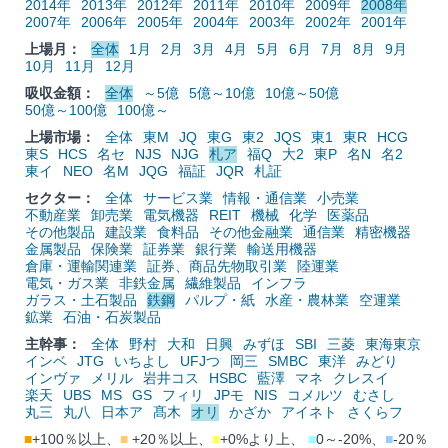
2014年
2013年
2012年
2011年
2010年
2009年
2008年
2007年
2006年
2005年
2004年
2003年
2002年
2001年
上場月：
全体
1月
2月
3月
4月
5月
6月
7月
8月
9月
10月
11月
12月
吸収金額：
全体
～5億
5億～10億
10億～50億
50億～100億
100億～
上場市場：
全体
東M
JQ
東G
東2
JQS
東1
東R
HCG
東S
HCS
名セ
NJS
NJG
札ア
福Q
大2
東P
名N
名2
東イ
NEO
名M
JQG
福証
JQR
札証
セクター：
全体
サービス業
情報・通信業
小売業
不動産業
卸売業
電気機器
REIT
機械
化学
医薬品
その他製品
建設業
食料品
その他金融業
通信業
精密機器
金属製品
保険業
証券業
銀行業
輸送用機器
倉庫・運輸関連業
証券、商品先物取引業
陸運業
電気・ガス業
非鉄金属
繊維製品
インフラ
ガラス・土石製品
鉄鋼
パルプ・紙
水産・農林業
空運業
鉱業
石油・石炭製品
主幹事：
全体
野村
大和
日興
みずほ
SBI
三菱
東海東京
インベ
JTG
いちよし
UFJつ
岡三
SMBC
東洋
みどり
インヴァ
メリル
岩井コス
HSBC
藍澤
マネ
クレスイ
楽天
UBS
MS
GS
フィリ
JPモ
NIS
コメルツ
むさし
丸三
丸八
日本ア
髙木
オリ
かざか
アイネト
さくらフ
■
+100％以上、
■
+20％以上、
■
+0%より上、
■
0～-20%、
■
-20％