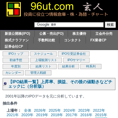
新規公開株(IPO)
公募・売出(PO)
株主優待
立会外分売
株式クラファン
手数料比較
コンタクト
FX業者CP
証券会社CP
IPOトップ
スケジュール
IPO引受証券会社
初値予想
上場観測リスト
IPOサマリー
年度別
結果リスト
結果分析
時系列
カレンダー
管理人戦績
【IPO結果一覧】上昇率、損益、その後の値動きなどチ
ェックに（分析版）
2001年以降のIPOデータを元に分析しています。
抽出条件
上場年：
全体
2026年
2025年
2024年
2023年
2022年
2021年
2020年
2019年
2018年
2017年
2016年
2015年