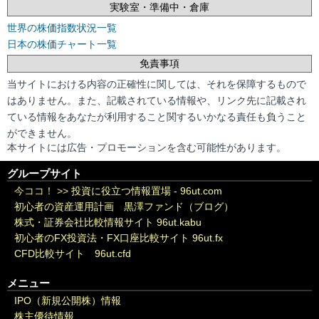
実験室・準備中・倉庫
世界の株価指数状況一覧
日本の株価チャート一覧
免責事項
当サイトにおける内容の正確性に関しては、それを保障するもので
はありません。また、記載されている情報や、リンク先に記載され
ている情報をあなたが利用すること関するいかなる責任も負うこと
ができません。
本サイトには広告・プロモーションを含む可能性があります。
グループサイト
今ココ！ >>
投資に役立つ情報置場 - 96ut.com
初心者の資産運用計画 黒澤ファンド（ブログ）
株式・証券会社比較情報サイト 96ut.kabu
初心者のFX投資法・FX口座比較サイト 96ut.fx
CFD比較サイト 96ut.cfd
メニュー
IPO（新規公開株）情報
株主優待情報