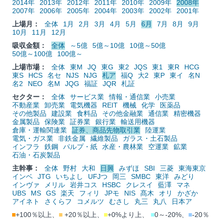
2014年
2013年
2012年
2011年
2010年
2009年
2008年
2007年
2006年
2005年
2004年
2003年
2002年
2001年
上場月：
全体
1月
2月
3月
4月
5月
6月
7月
8月
9月
10月
11月
12月
吸収金額：
全体
～5億
5億～10億
10億～50億
50億～100億
100億～
上場市場：
全体
東M
JQ
東G
東2
JQS
東1
東R
HCG
東S
HCS
名セ
NJS
NJG
札ア
福Q
大2
東P
東イ
名N
名2
NEO
名M
JQG
福証
JQR
札証
セクター：
全体
サービス業
情報・通信業
小売業
不動産業
卸売業
電気機器
REIT
機械
化学
医薬品
その他製品
建設業
食料品
その他金融業
通信業
精密機器
金属製品
保険業
証券業
銀行業
輸送用機器
倉庫・運輸関連業
証券、商品先物取引業
陸運業
電気・ガス業
非鉄金属
繊維製品
ガラス・土石製品
インフラ
鉄鋼
パルプ・紙
水産・農林業
空運業
鉱業
石油・石炭製品
主幹事：
全体
野村
大和
日興
みずほ
SBI
三菱
東海東京
インベ
JTG
いちよし
UFJつ
岡三
SMBC
東洋
みどり
インヴァ
メリル
岩井コス
HSBC
クレスイ
藍澤
マネ
UBS
MS
GS
楽天
フィリ
JPモ
NIS
髙木
オリ
かざか
アイネト
さくらフ
コメルツ
むさし
丸三
丸八
日本ア
■
+100％以上、
■
+20％以上、
■
+0%より上、
■
0～-20%、
■
-20％