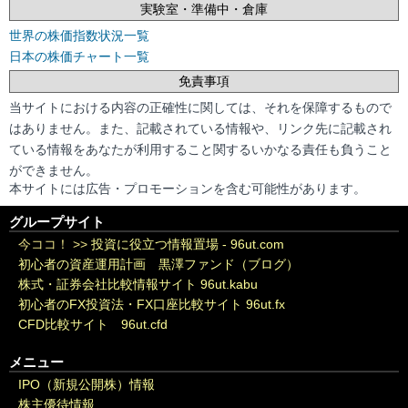
実験室・準備中・倉庫
世界の株価指数状況一覧
日本の株価チャート一覧
免責事項
当サイトにおける内容の正確性に関しては、それを保障するもので
はありません。また、記載されている情報や、リンク先に記載され
ている情報をあなたが利用すること関するいかなる責任も負うこと
ができません。
本サイトには広告・プロモーションを含む可能性があります。
グループサイト
今ココ！ >>
投資に役立つ情報置場 - 96ut.com
初心者の資産運用計画 黒澤ファンド（ブログ）
株式・証券会社比較情報サイト 96ut.kabu
初心者のFX投資法・FX口座比較サイト 96ut.fx
CFD比較サイト 96ut.cfd
メニュー
IPO（新規公開株）情報
株主優待情報