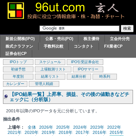
新規公開株(IPO)
公募・売出(PO)
株主優待
立会外分売
株式クラファン
手数料比較
コンタクト
FX業者CP
証券会社CP
IPOトップ
スケジュール
IPO引受証券会社
初値予想
上場観測リスト
IPOサマリー
年度別
結果リスト
結果分析
時系列
カレンダー
管理人戦績
【IPO結果一覧】上昇率、損益、その後の値動きなどチ
ェックに（分析版）
2001年以降のIPOデータを元に分析しています。
抽出条件
上場年：
全体
2026年
2025年
2024年
2023年
2022年
2021年
2020年
2019年
2018年
2017年
2016年
2015年