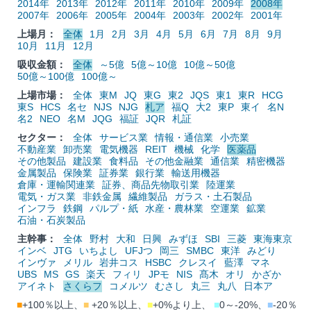
2014年
2013年
2012年
2011年
2010年
2009年
2008年
2007年
2006年
2005年
2004年
2003年
2002年
2001年
上場月：
全体
1月
2月
3月
4月
5月
6月
7月
8月
9月
10月
11月
12月
吸収金額：
全体
～5億
5億～10億
10億～50億
50億～100億
100億～
上場市場：
全体
東M
JQ
東G
東2
JQS
東1
東R
HCG
東S
HCS
名セ
NJS
NJG
札ア
福Q
大2
東P
東イ
名N
名2
NEO
名M
JQG
福証
JQR
札証
セクター：
全体
サービス業
情報・通信業
小売業
不動産業
卸売業
電気機器
REIT
機械
化学
医薬品
その他製品
建設業
食料品
その他金融業
通信業
精密機器
金属製品
保険業
証券業
銀行業
輸送用機器
倉庫・運輸関連業
証券、商品先物取引業
陸運業
電気・ガス業
非鉄金属
繊維製品
ガラス・土石製品
インフラ
鉄鋼
パルプ・紙
水産・農林業
空運業
鉱業
石油・石炭製品
主幹事：
全体
野村
大和
日興
みずほ
SBI
三菱
東海東京
インベ
JTG
いちよし
UFJつ
岡三
SMBC
東洋
みどり
インヴァ
メリル
岩井コス
HSBC
クレスイ
藍澤
マネ
UBS
MS
GS
楽天
フィリ
JPモ
NIS
髙木
オリ
かざか
アイネト
さくらフ
コメルツ
むさし
丸三
丸八
日本ア
■
+100％以上、
■
+20％以上、
■
+0%より上、
■
0～-20%、
■
-20％