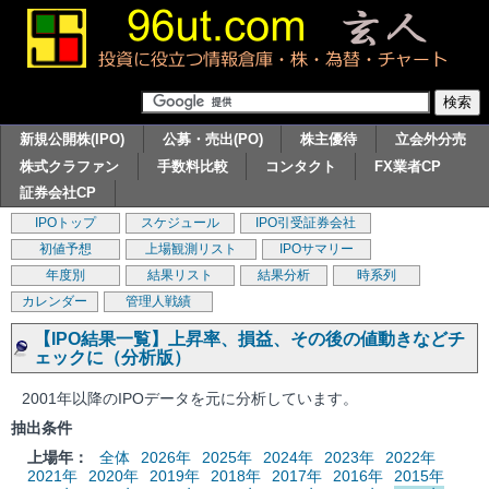
新規公開株(IPO)
公募・売出(PO)
株主優待
立会外分売
株式クラファン
手数料比較
コンタクト
FX業者CP
証券会社CP
IPOトップ
スケジュール
IPO引受証券会社
初値予想
上場観測リスト
IPOサマリー
年度別
結果リスト
結果分析
時系列
カレンダー
管理人戦績
【IPO結果一覧】上昇率、損益、その後の値動きなどチ
ェックに（分析版）
2001年以降のIPOデータを元に分析しています。
抽出条件
上場年：
全体
2026年
2025年
2024年
2023年
2022年
2021年
2020年
2019年
2018年
2017年
2016年
2015年