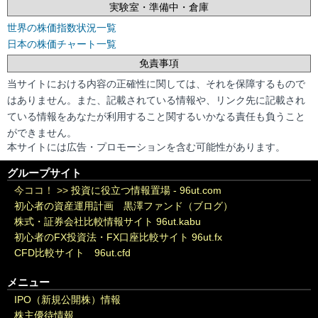
実験室・準備中・倉庫
世界の株価指数状況一覧
日本の株価チャート一覧
免責事項
当サイトにおける内容の正確性に関しては、それを保障するもので
はありません。また、記載されている情報や、リンク先に記載され
ている情報をあなたが利用すること関するいかなる責任も負うこと
ができません。
本サイトには広告・プロモーションを含む可能性があります。
グループサイト
今ココ！ >>
投資に役立つ情報置場 - 96ut.com
初心者の資産運用計画 黒澤ファンド（ブログ）
株式・証券会社比較情報サイト 96ut.kabu
初心者のFX投資法・FX口座比較サイト 96ut.fx
CFD比較サイト 96ut.cfd
メニュー
IPO（新規公開株）情報
株主優待情報