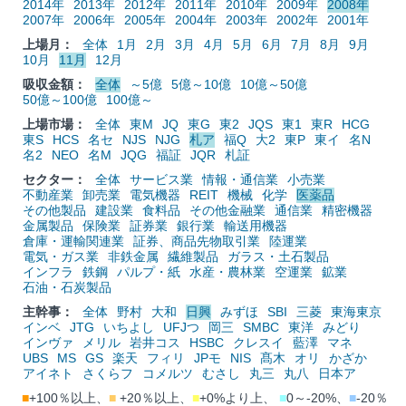
2014年
2013年
2012年
2011年
2010年
2009年
2008年
2007年
2006年
2005年
2004年
2003年
2002年
2001年
上場月：
全体
1月
2月
3月
4月
5月
6月
7月
8月
9月
10月
11月
12月
吸収金額：
全体
～5億
5億～10億
10億～50億
50億～100億
100億～
上場市場：
全体
東M
JQ
東G
東2
JQS
東1
東R
HCG
東S
HCS
名セ
NJS
NJG
札ア
福Q
大2
東P
東イ
名N
名2
NEO
名M
JQG
福証
JQR
札証
セクター：
全体
サービス業
情報・通信業
小売業
不動産業
卸売業
電気機器
REIT
機械
化学
医薬品
その他製品
建設業
食料品
その他金融業
通信業
精密機器
金属製品
保険業
証券業
銀行業
輸送用機器
倉庫・運輸関連業
証券、商品先物取引業
陸運業
電気・ガス業
非鉄金属
繊維製品
ガラス・土石製品
インフラ
鉄鋼
パルプ・紙
水産・農林業
空運業
鉱業
石油・石炭製品
主幹事：
全体
野村
大和
日興
みずほ
SBI
三菱
東海東京
インベ
JTG
いちよし
UFJつ
岡三
SMBC
東洋
みどり
インヴァ
メリル
岩井コス
HSBC
クレスイ
藍澤
マネ
UBS
MS
GS
楽天
フィリ
JPモ
NIS
髙木
オリ
かざか
アイネト
さくらフ
コメルツ
むさし
丸三
丸八
日本ア
■
+100％以上、
■
+20％以上、
■
+0%より上、
■
0～-20%、
■
-20％