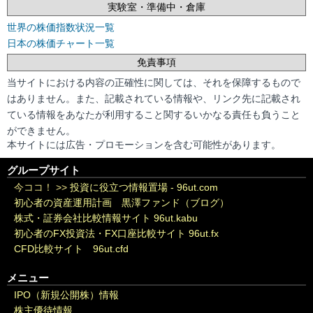
実験室・準備中・倉庫
世界の株価指数状況一覧
日本の株価チャート一覧
免責事項
当サイトにおける内容の正確性に関しては、それを保障するもので
はありません。また、記載されている情報や、リンク先に記載され
ている情報をあなたが利用すること関するいかなる責任も負うこと
ができません。
本サイトには広告・プロモーションを含む可能性があります。
グループサイト
今ココ！ >>
投資に役立つ情報置場 - 96ut.com
初心者の資産運用計画 黒澤ファンド（ブログ）
株式・証券会社比較情報サイト 96ut.kabu
初心者のFX投資法・FX口座比較サイト 96ut.fx
CFD比較サイト 96ut.cfd
メニュー
IPO（新規公開株）情報
株主優待情報