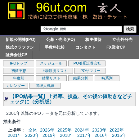
新規公開株(IPO)
公募・売出(PO)
株主優待
立会外分売
株式クラファン
手数料比較
コンタクト
FX業者CP
証券会社CP
IPOトップ
スケジュール
IPO引受証券会社
初値予想
上場観測リスト
IPOサマリー
年度別
結果リスト
結果分析
時系列
カレンダー
管理人戦績
【IPO結果一覧】上昇率、損益、その後の値動きなどチ
ェックに（分析版）
2001年以降のIPOデータを元に分析しています。
抽出条件
上場年：
全体
2026年
2025年
2024年
2023年
2022年
2021年
2020年
2019年
2018年
2017年
2016年
2015年