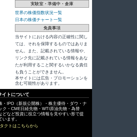
実験室・準備中・倉庫
世界の株価指数状況一覧
日本の株価チャート一覧
免責事項
当サイトにおける内容の正確性に関し
ては、それを保障するものではありま
せん。また、記載されている情報や、
リンク先に記載されている情報をあな
たが利用すること関するいかなる責任
も負うことができません。
本サイトには広告・プロモーションを
含む可能性があります。
サイトについて
株・IPO（新規公開株）・株主優待・ダウ・ナ
ック・CME日経先物・WTI原油先物・為替
X)などなど投資に役立つ情報を見やすい形で提
ています。
タクトはこちらから