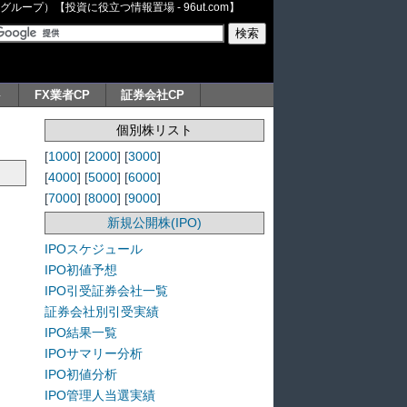
ープ）【投資に役立つ情報置場 - 96ut.com】
ト
FX業者CP
証券会社CP
個別株リスト
[
1000
] [
2000
] [
3000
]
[
4000
] [
5000
] [
6000
]
[
7000
] [
8000
] [
9000
]
新規公開株(IPO)
IPOスケジュール
IPO初値予想
IPO引受証券会社一覧
証券会社別引受実績
IPO結果一覧
IPOサマリー分析
IPO初値分析
IPO管理人当選実績