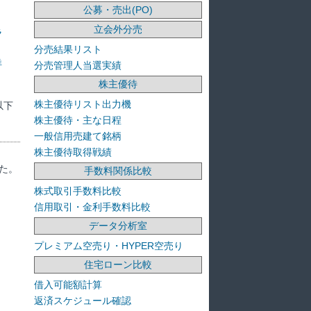
公募・売出(PO)
立会外分売
ラ
分売結果リスト
洋
分売管理人当選実績
株主優待
株主優待リスト出力機
以下
株主優待・主な日程
一般信用売建て銘柄
株主優待取得戦績
た。
手数料関係比較
株式取引手数料比較
信用取引・金利手数料比較
データ分析室
プレミアム空売り・HYPER空売り
住宅ローン比較
借入可能額計算
返済スケジュール確認