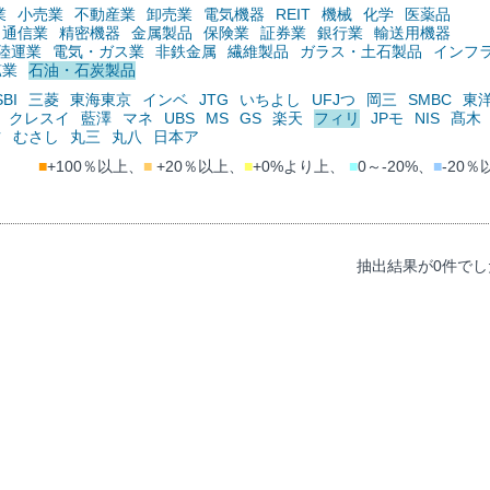
業
小売業
不動産業
卸売業
電気機器
REIT
機械
化学
医薬品
通信業
精密機器
金属製品
保険業
証券業
銀行業
輸送用機器
陸運業
電気・ガス業
非鉄金属
繊維製品
ガラス・土石製品
インフ
鉱業
石油・石炭製品
SBI
三菱
東海東京
インベ
JTG
いちよし
UFJつ
岡三
SMBC
東
クレスイ
藍澤
マネ
UBS
MS
GS
楽天
フィリ
JPモ
NIS
髙木
ツ
むさし
丸三
丸八
日本ア
■
+100％以上、
■
+20％以上、
■
+0%より上、
■
0～-20%、
■
-20％
抽出結果が0件でし