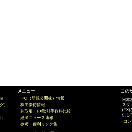
メニュー
この
om
IPO（新規公開株）情報
日本
グ）
株主優待情報
スダ
(F
株取引・FX取引手数料比較
供し
fx
経済ニュース速報
コン
参考・便利リンク集