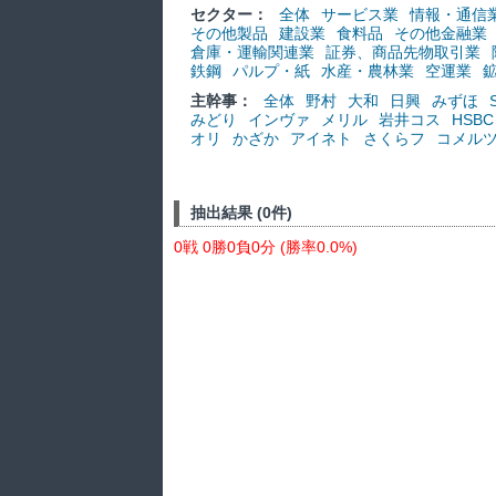
セクター：
全体
サービス業
情報・通信
その他製品
建設業
食料品
その他金融業
倉庫・運輸関連業
証券、商品先物取引業
鉄鋼
パルプ・紙
水産・農林業
空運業
主幹事：
全体
野村
大和
日興
みずほ
みどり
インヴァ
メリル
岩井コス
HSBC
オリ
かざか
アイネト
さくらフ
コメル
抽出結果 (0件)
0戦 0勝0負0分 (勝率0.0%)