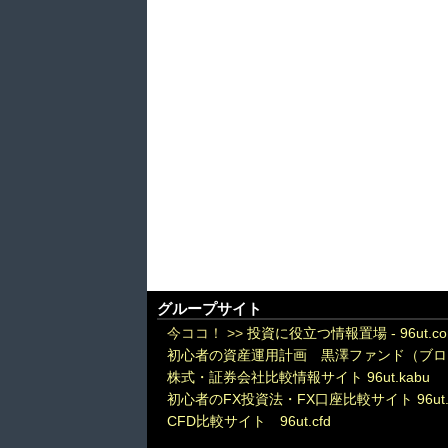
グループサイト
今ココ！ >>
投資に役立つ情報置場 - 96ut.c
初心者の資産運用計画 黒澤ファンド（ブロ
株式・証券会社比較情報サイト 96ut.kabu
初心者のFX投資法・FX口座比較サイト 96ut.
CFD比較サイト 96ut.cfd