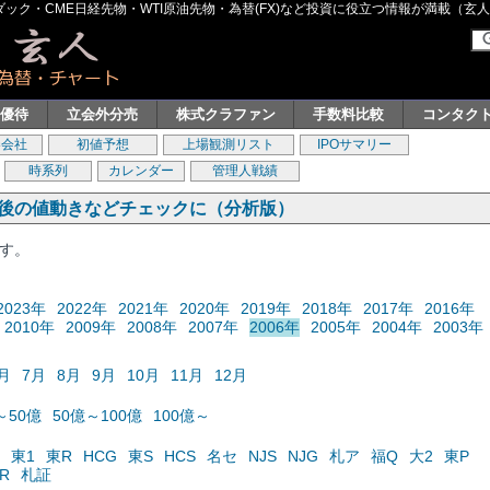
ク・CME日経先物・WTI原油先物・為替(FX)など投資に役立つ情報が満載（玄人グル
主優待
立会外分売
株式クラファン
手数料比較
コンタク
券会社
初値予想
上場観測リスト
IPOサマリー
時系列
カレンダー
管理人戦績
の後の値動きなどチェックに（分析版）
ます。
2023年
2022年
2021年
2020年
2019年
2018年
2017年
2016年
2010年
2009年
2008年
2007年
2006年
2005年
2004年
2003年
月
7月
8月
9月
10月
11月
12月
～50億
50億～100億
100億～
東1
東R
HCG
東S
HCS
名セ
NJS
NJG
札ア
福Q
大2
東P
R
札証