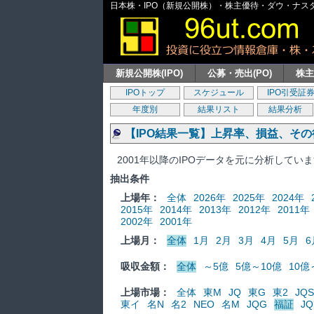
日本株・IPO（新規公開株）・株主優待・ダウ・ナスダッ
新規公開株(IPO)
公募・売出(PO)
株
IPOトップ
スケジュール
IPO引受証
年度別
結果リスト
結果分析
【IPO結果一覧】上昇率、損益、そ
2001年以降のIPOデータを元に分析してい
抽出条件
上場年：
全体
2026年
2025年
2024年
2015年
2014年
2013年
2012年
2011年
2002年
2001年
上場月：
全体
1月
2月
3月
4月
5月
6
吸収金額：
全体
～5億
5億～10億
10億
上場市場：
全体
東M
JQ
東G
東2
JQS
東イ
名N
名2
NEO
名M
JQG
福証
JQ