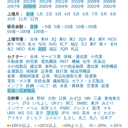
2014年
2013年
2012年
2011年
2010年
2009年
2008年
2007年
2006年
2005年
2004年
2003年
2002年
2001年
上場月：
全体
1月
2月
3月
4月
5月
6月
7月
8月
9月
10月
11月
12月
吸収金額：
全体
～5億
5億～10億
10億～50億
50億～100億
100億～
上場市場：
全体
東M
JQ
東G
東2
JQS
東1
東R
HCG
東S
HCS
名セ
NJS
NJG
札ア
福Q
大2
東P
東イ
名N
名2
NEO
名M
JQG
福証
JQR
札証
セクター：
全体
サービス業
情報・通信業
小売業
不動産業
卸売業
電気機器
REIT
機械
化学
医薬品
その他製品
建設業
食料品
その他金融業
通信業
精密機器
金属製品
保険業
証券業
銀行業
輸送用機器
倉庫・運輸関連業
証券、商品先物取引業
陸運業
電気・ガス業
非鉄金属
繊維製品
ガラス・土石製品
インフラ
鉄鋼
パルプ・紙
水産・農林業
空運業
鉱業
石油・石炭製品
主幹事：
全体
野村
大和
日興
みずほ
SBI
三菱
東海東京
インベ
JTG
いちよし
UFJつ
岡三
SMBC
東洋
みどり
インヴァ
メリル
岩井コス
HSBC
クレスイ
藍澤
マネ
UBS
MS
GS
楽天
フィリ
JPモ
NIS
髙木
オリ
かざか
アイネト
さくらフ
コメルツ
むさし
丸三
丸八
日本ア
■
+100％以上、
■
+20％以上、
■
+0%より上、
■
0～-20%、
■
-20％