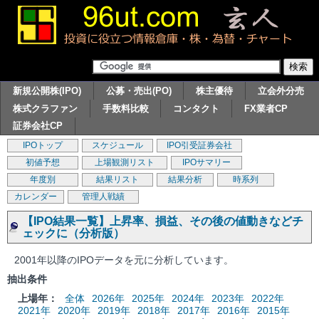
新規公開株(IPO)
公募・売出(PO)
株主優待
立会外分売
株式クラファン
手数料比較
コンタクト
FX業者CP
証券会社CP
IPOトップ
スケジュール
IPO引受証券会社
初値予想
上場観測リスト
IPOサマリー
年度別
結果リスト
結果分析
時系列
カレンダー
管理人戦績
【IPO結果一覧】上昇率、損益、その後の値動きなどチ
ェックに（分析版）
2001年以降のIPOデータを元に分析しています。
抽出条件
上場年：
全体
2026年
2025年
2024年
2023年
2022年
2021年
2020年
2019年
2018年
2017年
2016年
2015年