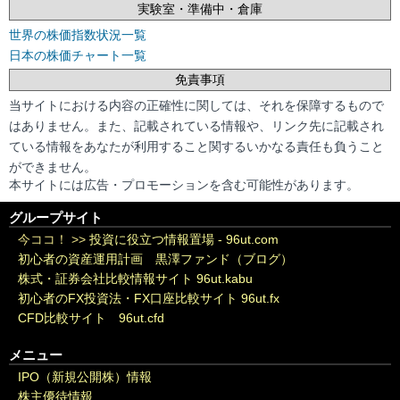
実験室・準備中・倉庫
世界の株価指数状況一覧
日本の株価チャート一覧
免責事項
当サイトにおける内容の正確性に関しては、それを保障するもので
はありません。また、記載されている情報や、リンク先に記載され
ている情報をあなたが利用すること関するいかなる責任も負うこと
ができません。
本サイトには広告・プロモーションを含む可能性があります。
グループサイト
今ココ！ >>
投資に役立つ情報置場 - 96ut.com
初心者の資産運用計画 黒澤ファンド（ブログ）
株式・証券会社比較情報サイト 96ut.kabu
初心者のFX投資法・FX口座比較サイト 96ut.fx
CFD比較サイト 96ut.cfd
メニュー
IPO（新規公開株）情報
株主優待情報