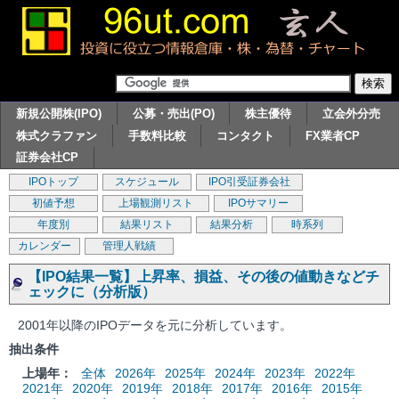
新規公開株(IPO)
公募・売出(PO)
株主優待
立会外分売
株式クラファン
手数料比較
コンタクト
FX業者CP
証券会社CP
IPOトップ
スケジュール
IPO引受証券会社
初値予想
上場観測リスト
IPOサマリー
年度別
結果リスト
結果分析
時系列
カレンダー
管理人戦績
【IPO結果一覧】上昇率、損益、その後の値動きなどチ
ェックに（分析版）
2001年以降のIPOデータを元に分析しています。
抽出条件
上場年：
全体
2026年
2025年
2024年
2023年
2022年
2021年
2020年
2019年
2018年
2017年
2016年
2015年