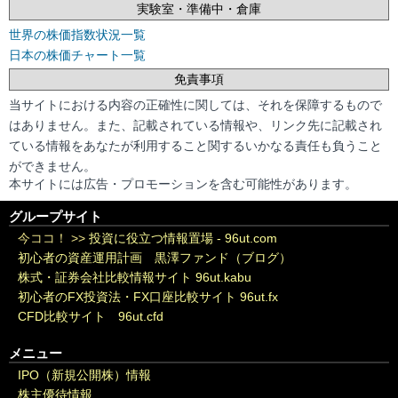
実験室・準備中・倉庫
世界の株価指数状況一覧
日本の株価チャート一覧
免責事項
当サイトにおける内容の正確性に関しては、それを保障するもので
はありません。また、記載されている情報や、リンク先に記載され
ている情報をあなたが利用すること関するいかなる責任も負うこと
ができません。
本サイトには広告・プロモーションを含む可能性があります。
グループサイト
今ココ！ >>
投資に役立つ情報置場 - 96ut.com
初心者の資産運用計画 黒澤ファンド（ブログ）
株式・証券会社比較情報サイト 96ut.kabu
初心者のFX投資法・FX口座比較サイト 96ut.fx
CFD比較サイト 96ut.cfd
メニュー
IPO（新規公開株）情報
株主優待情報