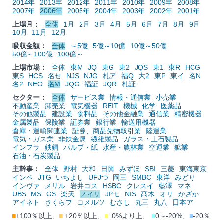
2014年
2013年
2012年
2011年
2010年
2009年
2008年
2007年
2006年
2005年
2004年
2003年
2002年
2001年
上場月：
全体
1月
2月
3月
4月
5月
6月
7月
8月
9月
10月
11月
12月
吸収金額：
全体
～5億
5億～10億
10億～50億
50億～100億
100億～
上場市場：
全体
東M
JQ
東G
東2
JQS
東1
東R
HCG
東S
HCS
名セ
NJS
NJG
札ア
福Q
大2
東P
東イ
名N
名2
NEO
名M
JQG
福証
JQR
札証
セクター：
全体
サービス業
情報・通信業
小売業
不動産業
卸売業
電気機器
REIT
機械
化学
医薬品
その他製品
建設業
食料品
その他金融業
通信業
精密機器
金属製品
保険業
証券業
銀行業
輸送用機器
倉庫・運輸関連業
証券、商品先物取引業
陸運業
電気・ガス業
非鉄金属
繊維製品
ガラス・土石製品
インフラ
鉄鋼
パルプ・紙
水産・農林業
空運業
鉱業
石油・石炭製品
主幹事：
全体
野村
大和
日興
みずほ
SBI
三菱
東海東京
インベ
JTG
いちよし
UFJつ
岡三
SMBC
東洋
みどり
インヴァ
メリル
岩井コス
HSBC
クレスイ
藍澤
マネ
UBS
MS
GS
楽天
フィリ
JPモ
NIS
髙木
オリ
かざか
アイネト
さくらフ
コメルツ
むさし
丸三
丸八
日本ア
■
+100％以上、
■
+20％以上、
■
+0%より上、
■
0～-20%、
■
-20％