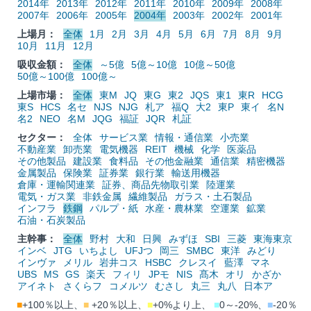
2014年
2013年
2012年
2011年
2010年
2009年
2008年
2007年
2006年
2005年
2004年
2003年
2002年
2001年
上場月：
全体
1月
2月
3月
4月
5月
6月
7月
8月
9月
10月
11月
12月
吸収金額：
全体
～5億
5億～10億
10億～50億
50億～100億
100億～
上場市場：
全体
東M
JQ
東G
東2
JQS
東1
東R
HCG
東S
HCS
名セ
NJS
NJG
札ア
福Q
大2
東P
東イ
名N
名2
NEO
名M
JQG
福証
JQR
札証
セクター：
全体
サービス業
情報・通信業
小売業
不動産業
卸売業
電気機器
REIT
機械
化学
医薬品
その他製品
建設業
食料品
その他金融業
通信業
精密機器
金属製品
保険業
証券業
銀行業
輸送用機器
倉庫・運輸関連業
証券、商品先物取引業
陸運業
電気・ガス業
非鉄金属
繊維製品
ガラス・土石製品
インフラ
鉄鋼
パルプ・紙
水産・農林業
空運業
鉱業
石油・石炭製品
主幹事：
全体
野村
大和
日興
みずほ
SBI
三菱
東海東京
インベ
JTG
いちよし
UFJつ
岡三
SMBC
東洋
みどり
インヴァ
メリル
岩井コス
HSBC
クレスイ
藍澤
マネ
UBS
MS
GS
楽天
フィリ
JPモ
NIS
髙木
オリ
かざか
アイネト
さくらフ
コメルツ
むさし
丸三
丸八
日本ア
■
+100％以上、
■
+20％以上、
■
+0%より上、
■
0～-20%、
■
-20％