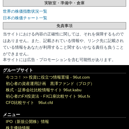
実験室・準備中・倉庫
世界の株価指数状況一覧
日本の株価チャート一覧
免責事項
当サイトにおける内容の正確性に関しては、それを保障するもので
はありません。また、記載されている情報や、リンク先に記載され
ている情報をあなたが利用すること関するいかなる責任も負うこと
ができません。
本サイトには広告・プロモーションを含む可能性があります。
グループサイト
今ココ！ >>
投資に役立つ情報置場 - 96ut.com
初心者の資産運用計画 黒澤ファンド（ブログ）
株式・証券会社比較情報サイト 96ut.kabu
初心者のFX投資法・FX口座比較サイト 96ut.fx
CFD比較サイト 96ut.cfd
メニュー
IPO（新規公開株）情報
株主優待情報