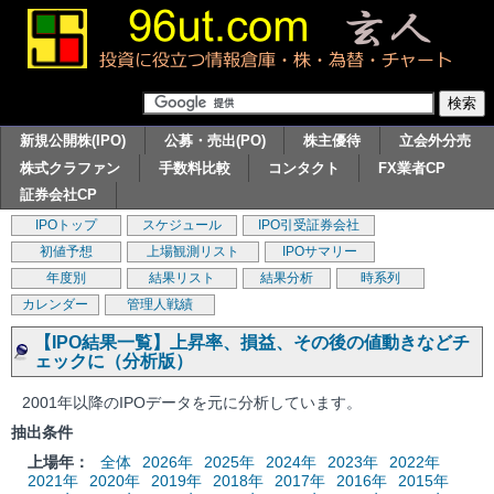
新規公開株(IPO)
公募・売出(PO)
株主優待
立会外分売
株式クラファン
手数料比較
コンタクト
FX業者CP
証券会社CP
IPOトップ
スケジュール
IPO引受証券会社
初値予想
上場観測リスト
IPOサマリー
年度別
結果リスト
結果分析
時系列
カレンダー
管理人戦績
【IPO結果一覧】上昇率、損益、その後の値動きなどチ
ェックに（分析版）
2001年以降のIPOデータを元に分析しています。
抽出条件
上場年：
全体
2026年
2025年
2024年
2023年
2022年
2021年
2020年
2019年
2018年
2017年
2016年
2015年