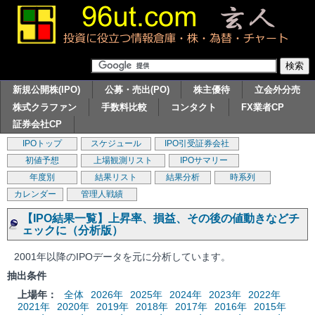
新規公開株(IPO)
公募・売出(PO)
株主優待
立会外分売
株式クラファン
手数料比較
コンタクト
FX業者CP
証券会社CP
IPOトップ
スケジュール
IPO引受証券会社
初値予想
上場観測リスト
IPOサマリー
年度別
結果リスト
結果分析
時系列
カレンダー
管理人戦績
【IPO結果一覧】上昇率、損益、その後の値動きなどチ
ェックに（分析版）
2001年以降のIPOデータを元に分析しています。
抽出条件
上場年：
全体
2026年
2025年
2024年
2023年
2022年
2021年
2020年
2019年
2018年
2017年
2016年
2015年