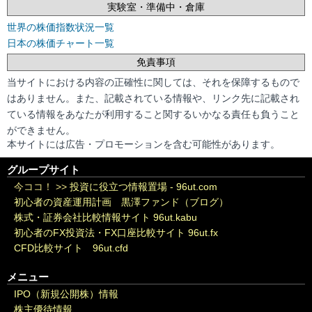
実験室・準備中・倉庫
世界の株価指数状況一覧
日本の株価チャート一覧
免責事項
当サイトにおける内容の正確性に関しては、それを保障するもので
はありません。また、記載されている情報や、リンク先に記載され
ている情報をあなたが利用すること関するいかなる責任も負うこと
ができません。
本サイトには広告・プロモーションを含む可能性があります。
グループサイト
今ココ！ >>
投資に役立つ情報置場 - 96ut.com
初心者の資産運用計画 黒澤ファンド（ブログ）
株式・証券会社比較情報サイト 96ut.kabu
初心者のFX投資法・FX口座比較サイト 96ut.fx
CFD比較サイト 96ut.cfd
メニュー
IPO（新規公開株）情報
株主優待情報