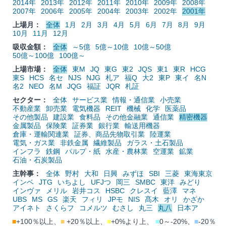
2014年
2013年
2012年
2011年
2010年
2009年
2008年
2007年
2006年
2005年
2004年
2003年
2002年
2001年
上場月：
全体
1月
2月
3月
4月
5月
6月
7月
8月
9月
10月
11月
12月
吸収金額：
全体
～5億
5億～10億
10億～50億
50億～100億
100億～
上場市場：
全体
東M
JQ
東G
東2
JQS
東1
東R
HCG
東S
HCS
名セ
NJS
NJG
札ア
福Q
大2
東P
東イ
名N
名2
NEO
名M
JQG
福証
JQR
札証
セクター：
全体
サービス業
情報・通信業
小売業
不動産業
卸売業
電気機器
REIT
機械
化学
医薬品
その他製品
建設業
食料品
その他金融業
通信業
精密機器
金属製品
保険業
証券業
銀行業
輸送用機器
倉庫・運輸関連業
証券、商品先物取引業
陸運業
電気・ガス業
非鉄金属
繊維製品
ガラス・土石製品
インフラ
鉄鋼
パルプ・紙
水産・農林業
空運業
鉱業
石油・石炭製品
主幹事：
全体
野村
大和
日興
みずほ
SBI
三菱
東海東京
インベ
JTG
いちよし
UFJつ
岡三
SMBC
東洋
みどり
インヴァ
メリル
岩井コス
HSBC
クレスイ
藍澤
マネ
UBS
MS
GS
楽天
フィリ
JPモ
NIS
髙木
オリ
かざか
アイネト
さくらフ
コメルツ
むさし
丸三
丸八
日本ア
■
+100％以上、
■
+20％以上、
■
+0%より上、
■
0～-20%、
■
-20％